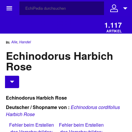
☰
1.117
ARTIKEL
Alle
,
Handel
in:
Echinodorus Harbich
Rose
Echinodorus Harbich Rose
Deutscher / Shopname von :
Echinodorus cordifolius
Harbich Rose
Fehler beim Erstellen
Fehler beim Erstellen
des Vorschaubildes:
des Vorschaubildes: