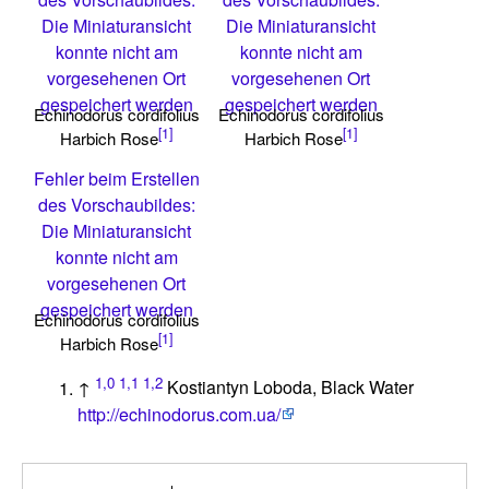
Die Miniaturansicht
Die Miniaturansicht
konnte nicht am
konnte nicht am
vorgesehenen Ort
vorgesehenen Ort
gespeichert werden
gespeichert werden
Echinodorus cordifolius
Echinodorus cordifolius
[1]
[1]
Harbich Rose
Harbich Rose
Fehler beim Erstellen
des Vorschaubildes:
Die Miniaturansicht
konnte nicht am
vorgesehenen Ort
gespeichert werden
Echinodorus cordifolius
[1]
Harbich Rose
1,0
1,1
1,2
↑
Kostiantyn Loboda, Black Water
http://echinodorus.com.ua/