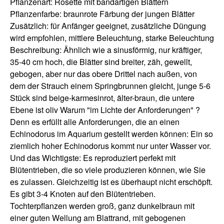
Pflanzenart: Rosette mit bandartigen Blättern
Pflanzenfarbe: braunrote Färbung der jungen Blätter
Zusätzlich: für Anfänger geeignet, zusätzliche Düngung
wird empfohlen, mittlere Beleuchtung, starke Beleuchtung
Beschreibung: Ähnlich wie a sinusförmig, nur kräftiger,
35-40 cm hoch, die Blätter sind breiter, zäh, gewellt,
gebogen, aber nur das obere Drittel nach außen, von
dem der Strauch einem Springbrunnen gleicht, junge 5-6
Stück sind beige-karmesinrot, älter-braun, die untere
Ebene ist oliv Warum "im Lichte der Anforderungen" ?
Denn es erfüllt alle Anforderungen, die an einen
Echinodorus im Aquarium gestellt werden können: Ein so
ziemlich hoher Echinodorus kommt nur unter Wasser vor.
Und das Wichtigste: Es reproduziert perfekt mit
Blütentrieben, die so viele produzieren können, wie Sie
es zulassen. Gleichzeitig ist es überhaupt nicht erschöpft.
Es gibt 3-4 Knoten auf den Blütentrieben.
Tochterpflanzen werden groß, ganz dunkelbraun mit
einer guten Wellung am Blattrand, mit gebogenen