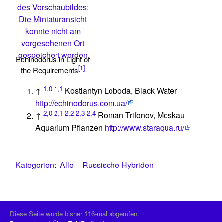
des Vorschaubildes:
Die Miniaturansicht
konnte nicht am
vorgesehenen Ort
gespeichert werden
Echinodorus In Light of
[1]
the Requirements
1,0
1,1
↑
Kostiantyn Loboda, Black Water
http://echinodorus.com.ua/
2,0
2,1
2,2
2,3
2,4
↑
Roman Trifonov, Moskau
Aquarium Pflanzen
http://www.staraqua.ru/
Kategorien
:
Alle
Russische Hybriden
Diese Seite wurde bisher 116-mal abgerufen.