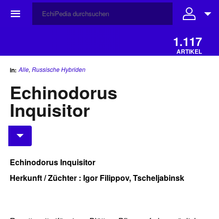
☰
1.117
ARTIKEL
Alle
,
Russische Hybriden
in:
Echinodorus
Inquisitor
Echinodorus Inquisitor
Herkunft / Züchter : Igor Filippov, Tscheljabinsk