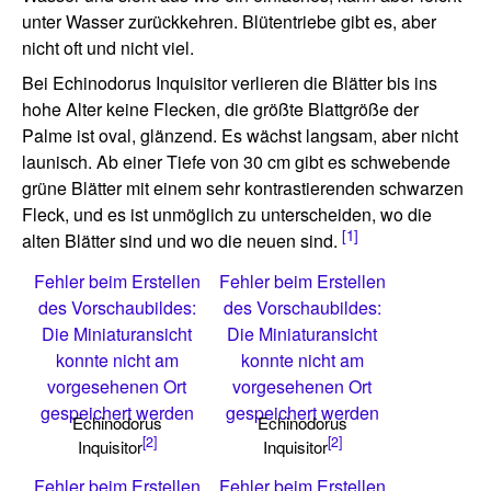
unter Wasser zurückkehren. Blütentriebe gibt es, aber
nicht oft und nicht viel.
Bei Echinodorus Inquisitor verlieren die Blätter bis ins
hohe Alter keine Flecken, die größte Blattgröße der
Palme ist oval, glänzend. Es wächst langsam, aber nicht
launisch. Ab einer Tiefe von 30 cm gibt es schwebende
grüne Blätter mit einem sehr kontrastierenden schwarzen
Fleck, und es ist unmöglich zu unterscheiden, wo die
[1]
alten Blätter sind und wo die neuen sind.
Fehler beim Erstellen
Fehler beim Erstellen
des Vorschaubildes:
des Vorschaubildes:
Die Miniaturansicht
Die Miniaturansicht
konnte nicht am
konnte nicht am
vorgesehenen Ort
vorgesehenen Ort
gespeichert werden
gespeichert werden
Echinodorus
Echinodorus
[2]
[2]
Inquisitor
Inquisitor
Fehler beim Erstellen
Fehler beim Erstellen