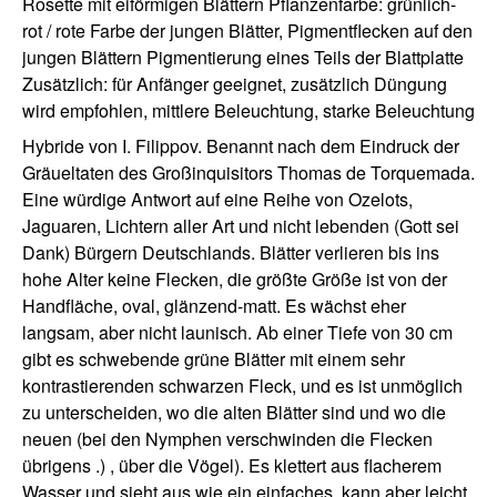
Rosette mit eiförmigen Blättern Pflanzenfarbe: grünlich-
rot / rote Farbe der jungen Blätter, Pigmentflecken auf den
jungen Blättern Pigmentierung eines Teils der Blattplatte
Zusätzlich: für Anfänger geeignet, zusätzlich Düngung
wird empfohlen, mittlere Beleuchtung, starke Beleuchtung
Hybride von I. Filippov. Benannt nach dem Eindruck der
Gräueltaten des Großinquisitors Thomas de Torquemada.
Eine würdige Antwort auf eine Reihe von Ozelots,
Jaguaren, Lichtern aller Art und nicht lebenden (Gott sei
Dank) Bürgern Deutschlands. Blätter verlieren bis ins
hohe Alter keine Flecken, die größte Größe ist von der
Handfläche, oval, glänzend-matt. Es wächst eher
langsam, aber nicht launisch. Ab einer Tiefe von 30 cm
gibt es schwebende grüne Blätter mit einem sehr
kontrastierenden schwarzen Fleck, und es ist unmöglich
zu unterscheiden, wo die alten Blätter sind und wo die
neuen (bei den Nymphen verschwinden die Flecken
übrigens .) , über die Vögel). Es klettert aus flacherem
Wasser und sieht aus wie ein einfaches, kann aber leicht