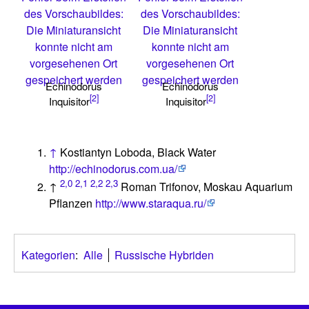
des Vorschaubildes:
des Vorschaubildes:
Die Miniaturansicht
Die Miniaturansicht
konnte nicht am
konnte nicht am
vorgesehenen Ort
vorgesehenen Ort
gespeichert werden
gespeichert werden
Echinodorus
Echinodorus
[2]
[2]
Inquisitor
Inquisitor
↑
Kostiantyn Loboda, Black Water
http://echinodorus.com.ua/
2,0
2,1
2,2
2,3
↑
Roman Trifonov, Moskau Aquarium
Pflanzen
http://www.staraqua.ru/
Kategorien
:
Alle
Russische Hybriden