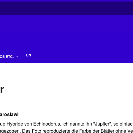
EN
OS ETC.
r
Jaroslawl
 Hybride von Echinodorus. Ich nannte ihn "Jupiter", so einfach 
hgezogen. Das Foto reproduzierte die Farbe der Blätter ohne Ver