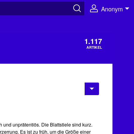
Anonym
1.117
ARTIKEL
und unprätentiös. Die Blattstiele sind kurz.
zerrung. Es ist zu früh, um die Größe einer