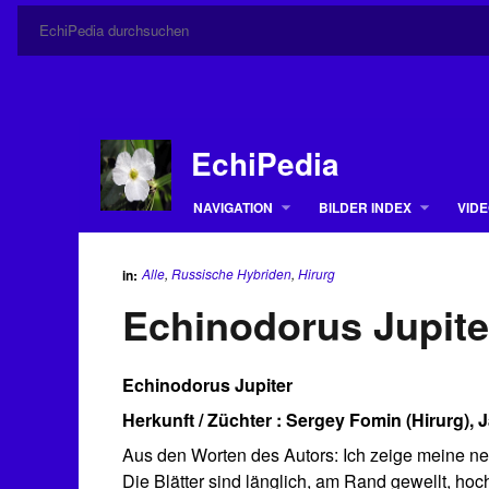
EchiPedia
NAVIGATION
BILDER INDEX
VIDE
Alle
,
Russische Hybriden
,
Hirurg
in:
Echinodorus Jupite
Echinodorus Jupiter
Herkunft / Züchter : Sergey Fomin (Hirurg), 
Aus den Worten des Autors: Ich zeige meine neue
Die Blätter sind länglich, am Rand gewellt, hoc