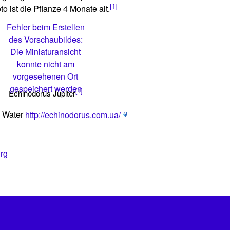
[1]
 ist die Pflanze 4 Monate alt.
Fehler beim Erstellen
des Vorschaubildes:
Die Miniaturansicht
konnte nicht am
vorgesehenen Ort
gespeichert werden
[1]
Echinodorus Jupiter
k Water
http://echinodorus.com.ua/
urg