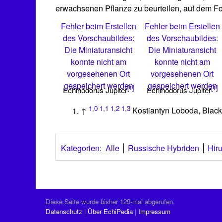
erwachsenen Pflanze zu beurteilen, auf dem Foto
Fehler beim Erstellen
Fehler beim Erstellen
des Vorschaubildes:
des Vorschaubildes:
Die Miniaturansicht
Die Miniaturansicht
konnte nicht am
konnte nicht am
vorgesehenen Ort
vorgesehenen Ort
gespeichert werden
gespeichert werden
[1]
[1]
Echinodorus Jupiter
Echinodorus Jupiter
1,0
1,1
1,2
1,3
↑
Kostiantyn Loboda, Blac
Kategorien
:
Alle
Russische Hybriden
Hir
Diese Seite wurde bisher 129-mal abgerufen.
Datenschutz
Über EchiPedia
Impressum