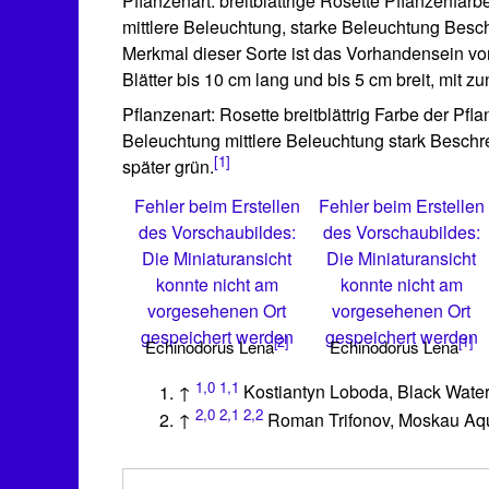
Pflanzenart: breitblättrige Rosette Pflanzenfar
mittlere Beleuchtung, starke Beleuchtung Besc
Merkmal dieser Sorte ist das Vorhandensein von 
Blätter bis 10 cm lang und bis 5 cm breit, mit zu
Pflanzenart: Rosette breitblättrig Farbe der Pf
Beleuchtung mittlere Beleuchtung stark Beschrei
[1]
später grün.
Fehler beim Erstellen
Fehler beim Erstellen
des Vorschaubildes:
des Vorschaubildes:
Die Miniaturansicht
Die Miniaturansicht
konnte nicht am
konnte nicht am
vorgesehenen Ort
vorgesehenen Ort
gespeichert werden
gespeichert werden
[2]
[1]
Echinodorus Lena
Echinodorus Lena
1,0
1,1
↑
Kostiantyn Loboda, Black Wate
2,0
2,1
2,2
↑
Roman Trifonov, Moskau Aq