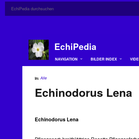
EchiPedia
NAVIGATION
BILDER INDEX
VIDE
Alle
in:
Echinodorus Lena
Echinodorus Lena