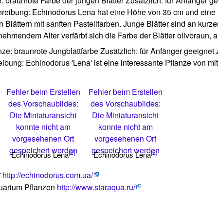
be: braunrote Farbe der jungen Blätter Zusätzlich: für Anfänger
hreibung: Echinodorus Lena hat eine Höhe von 35 cm und eine B
Blättern mit sanften Pastellfarben. Junge Blätter sind an kurzen
nehmendem Alter verfärbt sich die Farbe der Blätter olivbraun, al
lanze: braunrote Jungblattfarbe Zusätzlich: für Anfänger geeign
bung: Echinodorus 'Lena' ist eine interessante Pflanze von mittl
Fehler beim Erstellen
Fehler beim Erstellen
des Vorschaubildes:
des Vorschaubildes:
Die Miniaturansicht
Die Miniaturansicht
konnte nicht am
konnte nicht am
vorgesehenen Ort
vorgesehenen Ort
gespeichert werden
gespeichert werden
[2]
[2]
Echinodorus Lena
Echinodorus Lena
r
http://echinodorus.com.ua/
uarium Pflanzen
http://www.staraqua.ru/