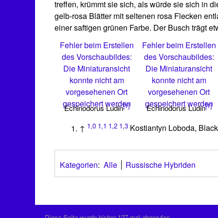
treffen, krümmt sie sich, als würde sie sich in
gelb-rosa Blätter mit seltenen rosa Flecken en
einer saftigen grünen Farbe. Der Busch trägt etw
Fehler beim Erstellen
Fehler beim Erstellen
des Vorschaubildes:
des Vorschaubildes:
Die Miniaturansicht
Die Miniaturansicht
konnte nicht am
konnte nicht am
vorgesehenen Ort
vorgesehenen Ort
gespeichert werden
gespeichert werden
[1]
[1]
Echinodorus Ludin
Echinodorus Ludin
1,0
1,1
1,2
1,3
↑
Kostiantyn Loboda, Blac
Kategorien
:
Alle
Russische Hybriden
Diese Seite wurde bisher 127-mal abgerufen.