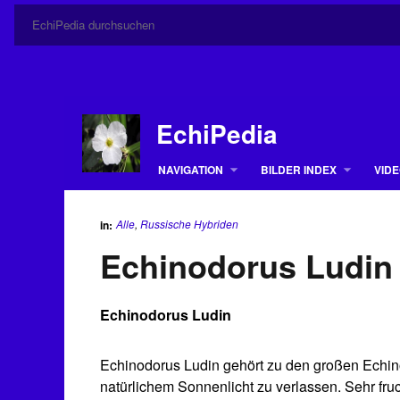
EchiPedia
NAVIGATION
BILDER INDEX
VIDE
Alle
,
Russische Hybriden
in:
Echinodorus Ludin
Echinodorus Ludin
Echinodorus Ludin gehört zu den großen Echino
natürlichem Sonnenlicht zu verlassen. Sehr fruc