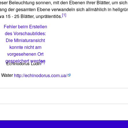
 dieser Beleuchtung sonnen, mit den Ebenen ihrer Blätter, um si
tlang der gesamten Ebene verwandeln sich allmählich in hellgrün
[1]
a 15 - 25 Blätter, unprätentiös.
Fehler beim Erstellen
des Vorschaubildes:
Die Miniaturansicht
konnte nicht am
vorgesehenen Ort
gespeichert werden
[1]
Echinodorus Ludin
k Water
http://echinodorus.com.ua/