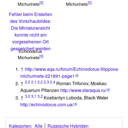
[3]
[3]
Michurinets
Michurinets
Fehler beim Erstellen
des Vorschaubildes:
Die Miniaturansicht
konnte nicht am
vorgesehenen Ort
gespeichert werden
Echinodorus
[3]
Michurinets
↑
http://www.aqa.ru/forum/Echinodorus-filippova-
michurinets-221891-page1
2,0
2,1
2,2
2,3
2,4
↑
Roman Trifonov, Moskau
Aquarium Pflanzen
http://www.staraqua.ru/
3,0
3,1
3,2
↑
Kostiantyn Loboda, Black Water
http://echinodorus.com.ua/
Kategorien
:
Alle
Russische Hybriden