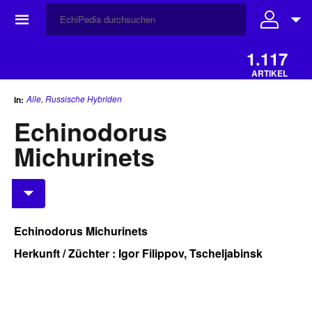
☰
1.117
ARTIKEL
Alle
,
Russische Hybriden
in:
Echinodorus
Michurinets
Echinodorus Michurinets
Herkunft / Züchter : Igor Filippov, Tscheljabinsk