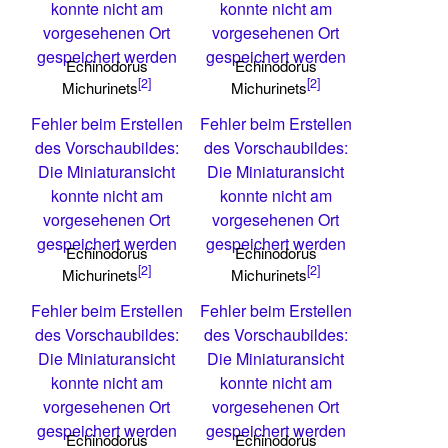
konnte nicht am
konnte nicht am
vorgesehenen Ort
vorgesehenen Ort
gespeichert werden
gespeichert werden
Echinodorus
Echinodorus
[2]
[2]
Michurinets
Michurinets
Fehler beim Erstellen
Fehler beim Erstellen
des Vorschaubildes:
des Vorschaubildes:
Die Miniaturansicht
Die Miniaturansicht
konnte nicht am
konnte nicht am
vorgesehenen Ort
vorgesehenen Ort
gespeichert werden
gespeichert werden
Echinodorus
Echinodorus
[2]
[2]
Michurinets
Michurinets
Fehler beim Erstellen
Fehler beim Erstellen
des Vorschaubildes:
des Vorschaubildes:
Die Miniaturansicht
Die Miniaturansicht
konnte nicht am
konnte nicht am
vorgesehenen Ort
vorgesehenen Ort
gespeichert werden
gespeichert werden
Echinodorus
Echinodorus