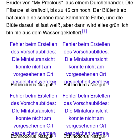
Bruder von "My Precious", aus einem Durcheinander. Die
Pflanze ist kraftvoll, bis zu 45 cm hoch. Der Blütentrieb
hat auch eine schöne rosa-karminrote Farbe, und die
Blüte darauf ist fast weiß, aber dann wird alles grün. Ich
[1]
bin nie aus dem Wasser geklettert.
Fehler beim Erstellen
Fehler beim Erstellen
des Vorschaubildes:
des Vorschaubildes:
Die Miniaturansicht
Die Miniaturansicht
konnte nicht am
konnte nicht am
vorgesehenen Ort
vorgesehenen Ort
gespeichert werden
gespeichert werden
[1]
[1]
Echinodorus Nazgul
Echinodorus Nazgul
Fehler beim Erstellen
Fehler beim Erstellen
des Vorschaubildes:
des Vorschaubildes:
Die Miniaturansicht
Die Miniaturansicht
konnte nicht am
konnte nicht am
vorgesehenen Ort
vorgesehenen Ort
gespeichert werden
gespeichert werden
[1]
[1]
Echinodorus Nazgul
Echinodorus Nazgul