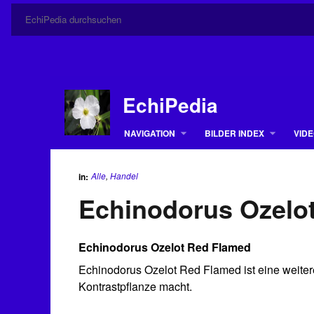
EchiPedia
NAVIGATION
BILDER INDEX
VIDE
Alle
,
Handel
in:
Echinodorus Ozelo
Echinodorus Ozelot Red Flamed
Echinodorus Ozelot Red Flamed ist eine weitere
Kontrastpflanze macht.