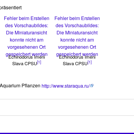
räsentiert
Fehler beim Erstellen
Fehler beim Erstellen
des Vorschaubildes:
des Vorschaubildes:
Die Miniaturansicht
Die Miniaturansicht
konnte nicht am
konnte nicht am
vorgesehenen Ort
vorgesehenen Ort
gespeichert werden
gespeichert werden
Echinodorus Imeni
Echinodorus Imeni
[1]
[1]
Slava CPSU
Slava CPSU
 Aquarium Pflanzen
http://www.staraqua.ru/