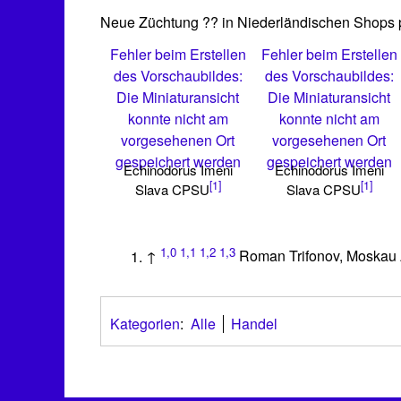
Neue Züchtung ?? in Niederländischen Shops p
Fehler beim Erstellen
Fehler beim Erstellen
des Vorschaubildes:
des Vorschaubildes:
Die Miniaturansicht
Die Miniaturansicht
konnte nicht am
konnte nicht am
vorgesehenen Ort
vorgesehenen Ort
gespeichert werden
gespeichert werden
Echinodorus Imeni
Echinodorus Imeni
[1]
[1]
Slava CPSU
Slava CPSU
1,0
1,1
1,2
1,3
↑
Roman Trifonov, Moskau
Kategorien
:
Alle
Handel