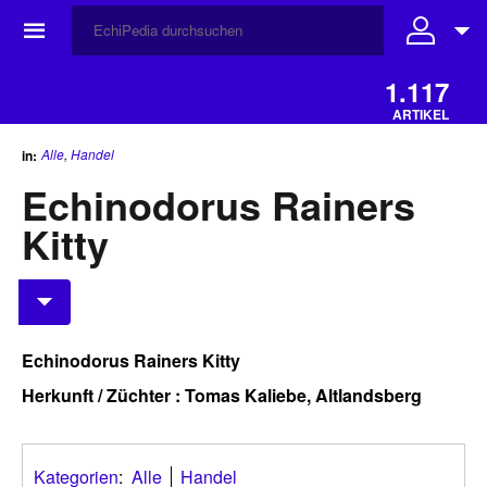
☰
1.117
ARTIKEL
Alle
,
Handel
in:
Echinodorus Rainers
Kitty
Echinodorus Rainers Kitty
Herkunft / Züchter : Tomas Kaliebe, Altlandsberg
Kategorien
:
Alle
Handel