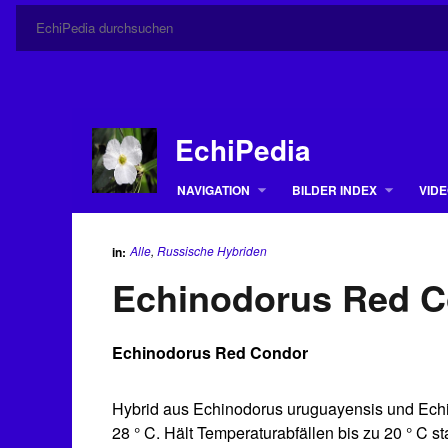
EchiPedia
NAVIGATION
BILDER INDEX
VIDE
Alle
,
Russische Hybriden
in:
Echinodorus Red 
Echinodorus Red Condor
Hybrid aus Echinodorus uruguayensis und Ech
28 ° C. Hält Temperaturabfällen bis zu 20 ° C s