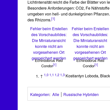
Lichtintensität reicht die Farbe der Blätter von
Besondere Anforderungen: CO2, Fe Nährstoffe we
umgeben von hell- und dunkelgrünen Pflanzen. 
[1]
des Rhizoms.
Fehler beim Erstellen
Fehler beim Erstellen
des Vorschaubildes:
des Vorschaubildes:
Die Miniaturansicht
Die Miniaturansicht
konnte nicht am
konnte nicht am
vorgesehenen Ort
vorgesehenen Ort
gespeichert werden
gespeichert werden
Echinodorus Red
Echinodorus Red
[1]
[1]
Condor
Condor
1,0
1,1
1,2
1,3
↑
Kostiantyn Loboda, Blac
Kategorien
:
Alle
Russische Hybriden