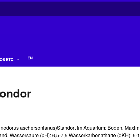
EN
OS ETC.
Condor
inodorus aschersonianus)Standort im Aquarium: Boden. Maxim
tand. Wassersäure (pH): 6,5-7,5 Wasserkarbonathärte (dKH): 5-1