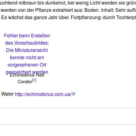
 leuchtend rotbraun bis dunkelrot, bei wenig Licht werden sie gr
rden von der Pflanze extrahiert aus: Boden. Inhalt: Sehr auffä
Es wächst das ganze Jahr über. Fortpflanzung: durch Tochterpf
Fehler beim Erstellen
des Vorschaubildes:
Die Miniaturansicht
konnte nicht am
vorgesehenen Ort
gespeichert werden
Echinodorus Red
[1]
Condor
k Water
http://echinodorus.com.ua/