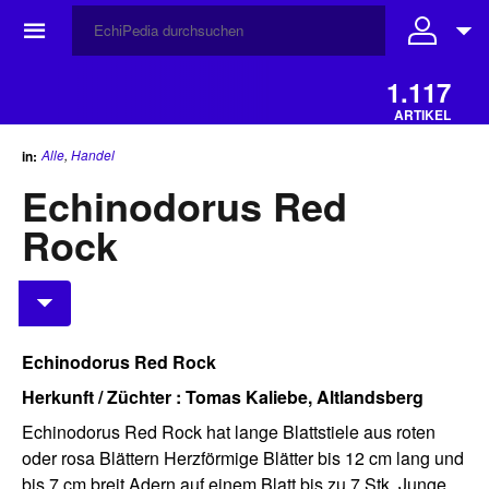
☰
1.117
ARTIKEL
Alle
,
Handel
in:
Echinodorus Red
Rock
Echinodorus Red Rock
Herkunft / Züchter : Tomas Kaliebe, Altlandsberg
Echinodorus Red Rock hat lange Blattstiele aus roten
oder rosa Blättern Herzförmige Blätter bis 12 cm lang und
bis 7 cm breit Adern auf einem Blatt bis zu 7 Stk. Junge