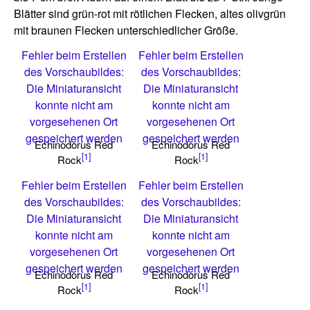
Blätter sind grün-rot mit rötlichen Flecken, altes olivgrün
mit braunen Flecken unterschiedlicher Größe.
Fehler beim Erstellen
Fehler beim Erstellen
des Vorschaubildes:
des Vorschaubildes:
Die Miniaturansicht
Die Miniaturansicht
konnte nicht am
konnte nicht am
vorgesehenen Ort
vorgesehenen Ort
gespeichert werden
gespeichert werden
Echinodorus Red
Echinodorus Red
[1]
[1]
Rock
Rock
Fehler beim Erstellen
Fehler beim Erstellen
des Vorschaubildes:
des Vorschaubildes:
Die Miniaturansicht
Die Miniaturansicht
konnte nicht am
konnte nicht am
vorgesehenen Ort
vorgesehenen Ort
gespeichert werden
gespeichert werden
Echinodorus Red
Echinodorus Red
[1]
[1]
Rock
Rock