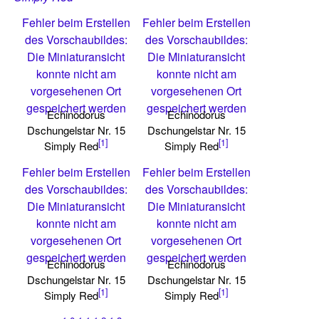
Fehler beim Erstellen
Fehler beim Erstellen
des Vorschaubildes:
des Vorschaubildes:
Die Miniaturansicht
Die Miniaturansicht
konnte nicht am
konnte nicht am
vorgesehenen Ort
vorgesehenen Ort
gespeichert werden
gespeichert werden
Echinodorus
Echinodorus
Dschungelstar Nr. 15
Dschungelstar Nr. 15
[1]
[1]
Simply Red
Simply Red
Fehler beim Erstellen
Fehler beim Erstellen
des Vorschaubildes:
des Vorschaubildes:
Die Miniaturansicht
Die Miniaturansicht
konnte nicht am
konnte nicht am
vorgesehenen Ort
vorgesehenen Ort
gespeichert werden
gespeichert werden
Echinodorus
Echinodorus
Dschungelstar Nr. 15
Dschungelstar Nr. 15
[1]
[1]
Simply Red
Simply Red