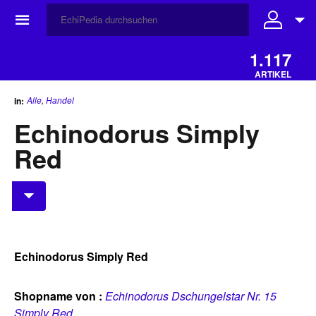
☰
1.117
ARTIKEL
Alle
,
Handel
in:
Echinodorus Simply
Red
Echinodorus Simply Red
Shopname von :
Echinodorus Dschungelstar Nr. 15
Simply Red