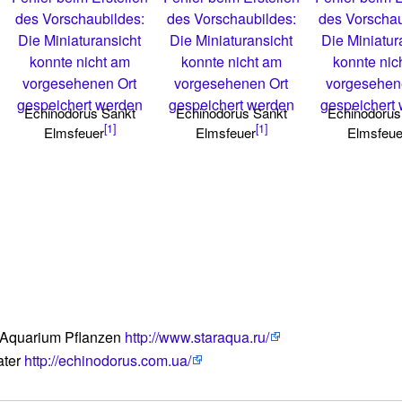
des Vorschaubildes:
des Vorschaubildes:
des Vorschau
Die Miniaturansicht
Die Miniaturansicht
Die Miniatur
konnte nicht am
konnte nicht am
konnte nic
vorgesehenen Ort
vorgesehenen Ort
vorgesehen
gespeichert werden
gespeichert werden
gespeichert
Echinodorus Sankt
Echinodorus Sankt
Echinodorus
[1]
[1]
Elmsfeuer
Elmsfeuer
Elmsfeue
 Aquarium Pflanzen
http://www.staraqua.ru/
ater
http://echinodorus.com.ua/