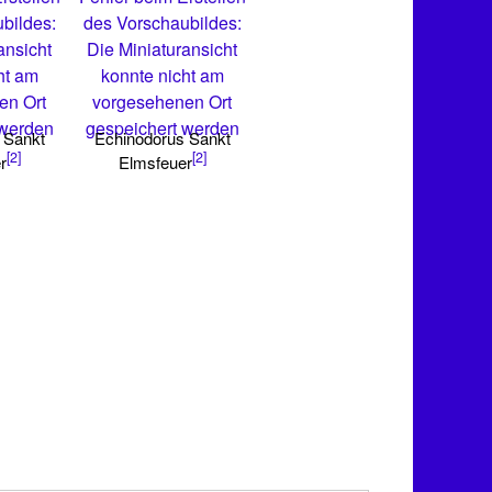
bildes:
des Vorschaubildes:
ansicht
Die Miniaturansicht
ht am
konnte nicht am
en Ort
vorgesehenen Ort
 werden
gespeichert werden
 Sankt
Echinodorus Sankt
[2]
[2]
r
Elmsfeuer