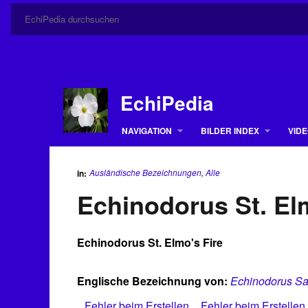
EchiPedia
NAVIGATION
BILDER INDEX
VIDE
Ausländische Bezeichnungen
,
Alle
in:
Echinodorus St. El
Echinodorus St. Elmo's Fire
Englische Bezeichnung von:
Echinodorus Sa
Fehler beim Erstellen
Fehler beim Erstellen