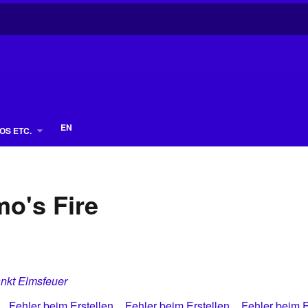
EN
OS ETC.
mo's Fire
nkt Elmsfeuer
Fehler beim Erstellen
Fehler beim Erstellen
Fehler beim E