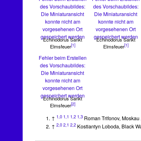
des Vorschaubildes:
des Vorschaubildes:
Die Miniaturansicht
Die Miniaturansicht
konnte nicht am
konnte nicht am
vorgesehenen Ort
vorgesehenen Ort
gespeichert werden
gespeichert werden
Echinodorus Sankt
Echinodorus Sankt
[1]
[1]
Elmsfeuer
Elmsfeuer
Fehler beim Erstellen
des Vorschaubildes:
Die Miniaturansicht
konnte nicht am
vorgesehenen Ort
gespeichert werden
Echinodorus Sankt
[2]
Elmsfeuer
1,0
1,1
1,2
1,3
↑
Roman Trifonov, Moskau
2,0
2,1
2,2
↑
Kostiantyn Loboda, Black W