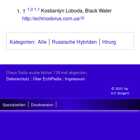
1,0
1,1
↑
Kostiantyn Loboda, Black Water
http://echinodorus.com.ua/
Kategorien
:
Alle
Russische Hybriden
Hirurg
Diese Seite wurde bisher 118-mal abgerufen.
Datenschutz
Über EchiPedia
Impressum
Spezialseiten
Druckversion