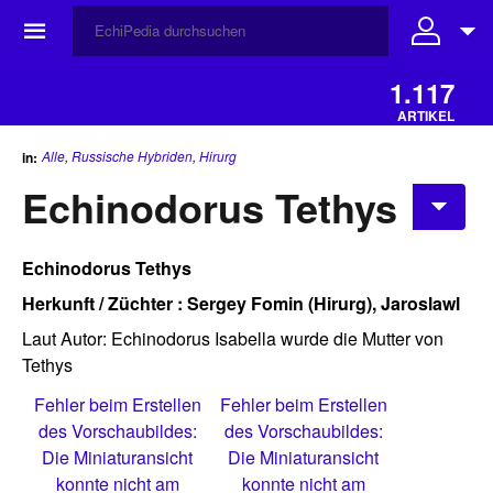
☰
1.117
ARTIKEL
Alle
,
Russische Hybriden
,
Hirurg
in:
Echinodorus Tethys
Echinodorus Tethys
Herkunft / Züchter : Sergey Fomin (Hirurg), Jaroslawl
Laut Autor: Echinodorus Isabella wurde die Mutter von
Tethys
Fehler beim Erstellen
Fehler beim Erstellen
des Vorschaubildes:
des Vorschaubildes:
Die Miniaturansicht
Die Miniaturansicht
konnte nicht am
konnte nicht am