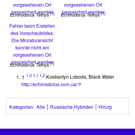
vorgesehenen Ort
vorgesehenen Ort
gespeichert werden
gespeichert werden
[1]
[1]
Echinodorus Tethys
Echinodorus Tethys
Fehler beim Erstellen
des Vorschaubildes:
Die Miniaturansicht
konnte nicht am
vorgesehenen Ort
gespeichert werden
[1]
Echinodorus Tethys
1,0
1,1
1,2
↑
Kostiantyn Loboda, Black Water
http://echinodorus.com.ua/
Kategorien
:
Alle
Russische Hybriden
Hirurg