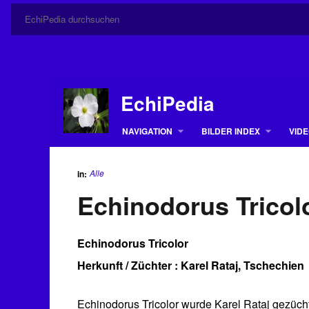
EchiPedia
NAVIGATION
BILDER INDEX
VIDE
Alle
in:
Echinodorus Tricol
Echinodorus Tricolor
Herkunft / Züchter : Karel Rataj, Tschechien
Echinodorus Tricolor wurde Karel Rataj gezücht