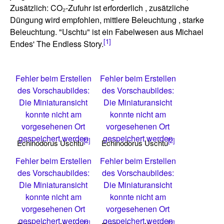
Zusätzlich: CO₂-Zufuhr ist erforderlich , zusätzliche
Düngung wird empfohlen, mittlere Beleuchtung , starke
Beleuchtung. "Uschtu" ist ein Fabelwesen aus Michael
[1]
Endes' The Endless Story.
Fehler beim Erstellen
Fehler beim Erstellen
des Vorschaubildes:
des Vorschaubildes:
Die Miniaturansicht
Die Miniaturansicht
konnte nicht am
konnte nicht am
vorgesehenen Ort
vorgesehenen Ort
gespeichert werden
gespeichert werden
[2]
[2]
Echinodorus Uschtu
Echinodorus Uschtu
Fehler beim Erstellen
Fehler beim Erstellen
des Vorschaubildes:
des Vorschaubildes:
Die Miniaturansicht
Die Miniaturansicht
konnte nicht am
konnte nicht am
vorgesehenen Ort
vorgesehenen Ort
gespeichert werden
gespeichert werden
[2]
[2]