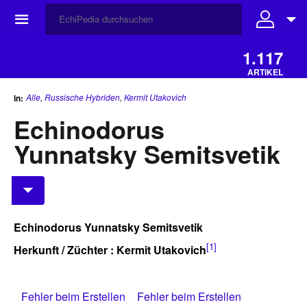
☰
1.117
ARTIKEL
Alle
,
Russische Hybriden
,
Kermit Utakovich
in:
Echinodorus
Yunnatsky Semitsvetik
Echinodorus Yunnatsky Semitsvetik
[1]
Herkunft / Züchter : Kermit Utakovich
Fehler beim Erstellen
Fehler beim Erstellen