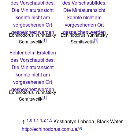
des Vorschaubildes:
des Vorschaubildes:
Die Miniaturansicht
Die Miniaturansicht
konnte nicht am
konnte nicht am
vorgesehenen Ort
vorgesehenen Ort
gespeichert werden
gespeichert werden
Echinodorus Yunnatsky
Echinodorus Yunnatsky
[1]
[1]
Semitsvetik
Semitsvetik
Fehler beim Erstellen
des Vorschaubildes:
Die Miniaturansicht
konnte nicht am
vorgesehenen Ort
gespeichert werden
Echinodorus Yunnatsky
[1]
Semitsvetik
1,0
1,1
1,2
1,3
↑
Kostiantyn Loboda, Black Water
http://echinodorus.com.ua/