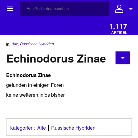
☰
1.117
ARTIKEL
Alle
,
Russische Hybriden
in:
Echinodorus Zinae
Echinodorus Zinae
gefunden in einigen Foren
keine weiteren Infos bisher
Kategorien
:
Alle
Russische Hybriden