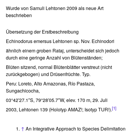
Wurde von Samuli Lehtonen 2009 als neue Art
beschrieben
Übersetzung der Erstbeschreibung
Echinodorus emersus Lehtonen sp. Nov. Echinodori
ähnlich einem groben Rataj, unterscheidet sich jedoch
durch eine geringe Anzahl von Blütenständen;
Blüten sitzend, normal Blütenblätter verstreut (nicht
zurückgebogen) und Drüsenfrüchte. Typ.
Peru: Loreto, Alto Amazonas, Río Pastaza,
Sungachicocha,
03°42′27.1″S, 79°28′05.7″W, elev. 170 m, 29. Juli
[1]
2003, Lehtonen 139 (Holotyp AMAZ!; Isotyp TUR!).
↑
An Integrative Approach to Species Delimitation