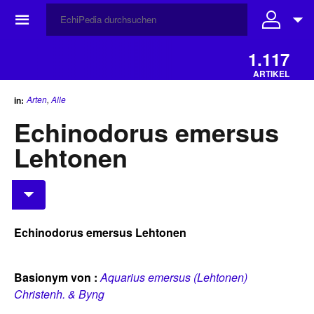
☰
1.117
ARTIKEL
Arten
,
Alle
in:
Echinodorus emersus
Lehtonen
Echinodorus emersus Lehtonen
Basionym von :
Aquarius emersus (Lehtonen)
Christenh. & Byng