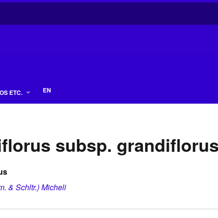
EN
OS ETC.
florus subsp. grandifloru
us
. & Schltr.) Micheli