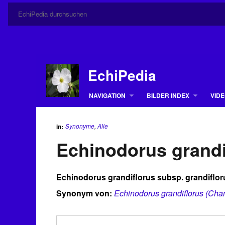
EchiPedia
NAVIGATION
BILDER INDEX
VIDE
Synonyme
,
Alle
in:
Echinodorus grandi
Echinodorus grandiflorus subsp. grandiflor
Synonym von:
Echinodorus grandiflorus (Cham