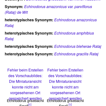
Synonym:
Echinodorus amazonicus var. parviflorus
(Rataj) de Wit
heterotypisches Synonym:
Echinodorus amazonicus
Rataj
heterotypisches Synonym:
Echinodorus amphibius
Rataj
heterotypisches Synonym:
Echinodorus bleherae Rataj
heterotypisches Synonym:
Echinodorus gracilis Rataj
Fehler beim Erstellen
Fehler beim Erstellen
des Vorschaubildes:
des Vorschaubildes:
Die Miniaturansicht
Die Miniaturansicht
konnte nicht am
konnte nicht am
vorgesehenen Ort
vorgesehenen Ort
gespeichert werden
gespeichert werden
Echinodorus grisebachii
Echinodorus grisebachii
[1]
[1]
Small
Small