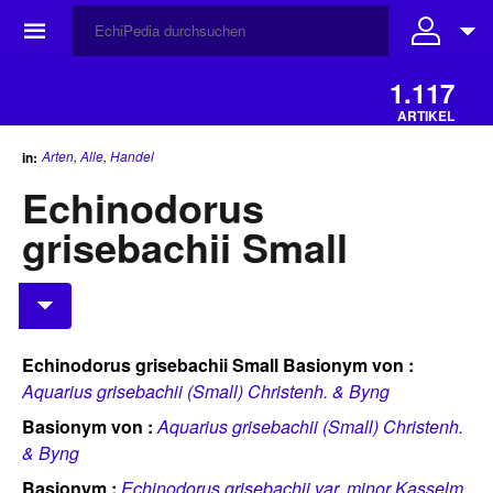
☰
1.117
ARTIKEL
Arten
,
Alle
,
Handel
in:
Echinodorus
grisebachii Small
Echinodorus grisebachii Small
Basionym von :
Aquarius grisebachii (Small) Christenh. & Byng
Basionym von :
Aquarius grisebachii (Small) Christenh.
& Byng
Basionym :
Echinodorus grisebachii var. minor Kasselm.