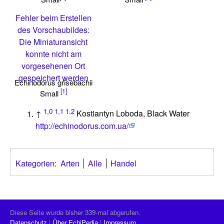
Fehler beim Erstellen
des Vorschaubildes:
Die Miniaturansicht
konnte nicht am
vorgesehenen Ort
gespeichert werden
Echinodorus grisebachii
[1]
Small
1,0
1,1
1,2
↑
Kostiantyn Loboda, Black Water
http://echinodorus.com.ua/
Kategorien
:
Arten
Alle
Handel
Diese Seite wurde bisher 339-mal abgerufen.
Datenschutz
Über EchiPedia
Impressum