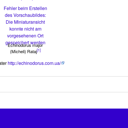
Fehler beim Erstellen
des Vorschaubildes:
Die Miniaturansicht
konnte nicht am
vorgesehenen Ort
gespeichert werden
Echinodorus major
[1]
(Micheli) Rataj
ater
http://echinodorus.com.ua/