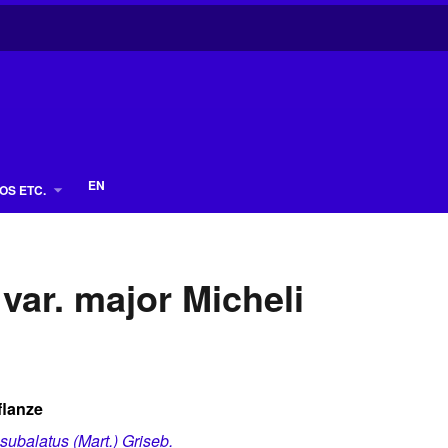
EN
OS ETC.
var. major Micheli
flanze
ubalatus (Mart.) Griseb.