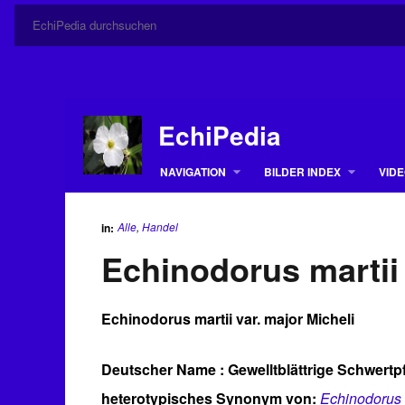
EchiPedia
NAVIGATION
BILDER INDEX
VIDE
Alle
,
Handel
in:
Echinodorus martii 
Echinodorus martii var. major Micheli
Deutscher Name : Gewelltblättrige Schwertp
heterotypisches Synonym von:
Echinodorus s