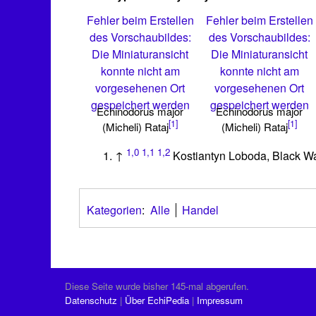
Fehler beim Erstellen
Fehler beim Erstellen
des Vorschaubildes:
des Vorschaubildes:
Die Miniaturansicht
Die Miniaturansicht
konnte nicht am
konnte nicht am
vorgesehenen Ort
vorgesehenen Ort
gespeichert werden
gespeichert werden
Echinodorus major
Echinodorus major
[1]
[1]
(Micheli) Rataj
(Micheli) Rataj
1,0
1,1
1,2
↑
Kostiantyn Loboda, Black W
Kategorien
:
Alle
Handel
Diese Seite wurde bisher 145-mal abgerufen.
Datenschutz
Über EchiPedia
Impressum