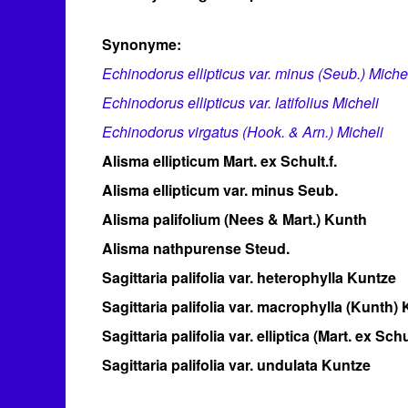
Synonyme:
Echinodorus ellipticus var. minus (Seub.) Miche
Echinodorus ellipticus var. latifolius Micheli
Echinodorus virgatus (Hook. & Arn.) Micheli
Alisma ellipticum Mart. ex Schult.f.
Alisma ellipticum var. minus Seub.
Alisma palifolium (Nees & Mart.) Kunth
Alisma nathpurense Steud.
Sagittaria palifolia var. heterophylla Kuntze
Sagittaria palifolia var. macrophylla (Kunth)
Sagittaria palifolia var. elliptica (Mart. ex Sch
Sagittaria palifolia var. undulata Kuntze