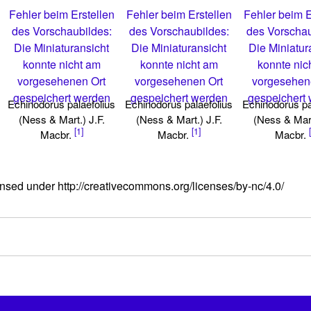
Fehler beim Erstellen
Fehler beim Erstellen
Fehler beim E
des Vorschaubildes:
des Vorschaubildes:
des Vorschau
Die Miniaturansicht
Die Miniaturansicht
Die Miniatur
konnte nicht am
konnte nicht am
konnte nic
vorgesehenen Ort
vorgesehenen Ort
vorgesehen
gespeichert werden
gespeichert werden
gespeichert
Echinodorus palaefolius
Echinodorus palaefolius
Echinodorus pa
(Ness & Mart.) J.F.
(Ness & Mart.) J.F.
(Ness & Mart
[1]
[1]
Macbr.
Macbr.
Macbr.
nsed under http://creativecommons.org/licenses/by-nc/4.0/