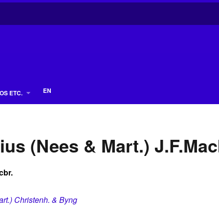
EN
OS ETC.
ius (Nees & Mart.) J.F.Mac
cbr.
art.) Christenh. & Byng