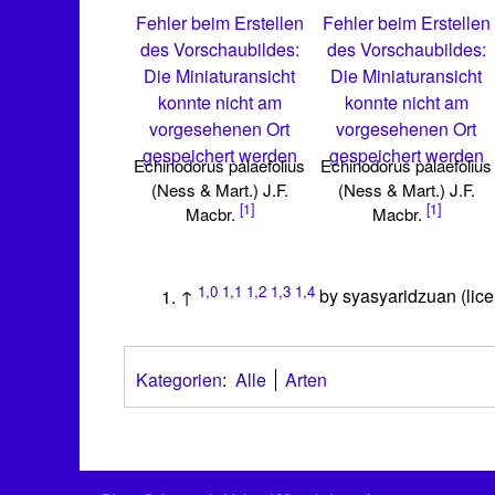
Fehler beim Erstellen
Fehler beim Erstellen
des Vorschaubildes:
des Vorschaubildes:
Die Miniaturansicht
Die Miniaturansicht
konnte nicht am
konnte nicht am
vorgesehenen Ort
vorgesehenen Ort
gespeichert werden
gespeichert werden
Echinodorus palaefolius
Echinodorus palaefolius
(Ness & Mart.) J.F.
(Ness & Mart.) J.F.
[1]
[1]
Macbr.
Macbr.
1,0
1,1
1,2
1,3
1,4
↑
by syasyaridzuan (lice
Kategorien
:
Alle
Arten