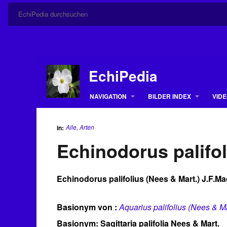
EchiPedia
NAVIGATION
BILDER INDEX
VIDE
Alle
,
Arten
in:
Echinodorus palifol
Echinodorus palifolius
(Nees & Mart.) J.F.Ma
Basionym von :
Aquarius palifolius (Nees & M
Basionym: Sagittaria palifolia Nees & Mart.