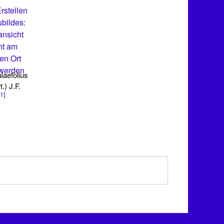
rstellen
bildes:
ansicht
ht am
en Ort
 werden
laefolius
.) J.F.
[1]