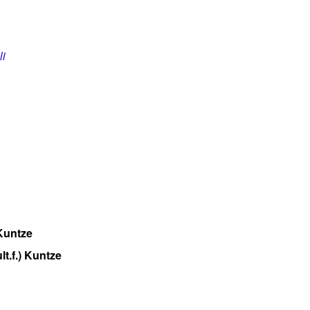
li
 Kuntze
ult.f.) Kuntze