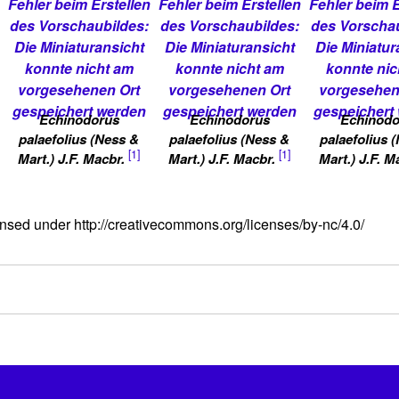
Fehler beim Erstellen
Fehler beim Erstellen
Fehler beim E
des Vorschaubildes:
des Vorschaubildes:
des Vorschau
Die Miniaturansicht
Die Miniaturansicht
Die Miniatur
konnte nicht am
konnte nicht am
konnte nic
vorgesehenen Ort
vorgesehenen Ort
vorgesehen
gespeichert werden
gespeichert werden
gespeichert
Echinodorus
Echinodorus
Echinodo
palaefolius (Ness &
palaefolius (Ness &
palaefolius 
[1]
[1]
Mart.) J.F. Macbr.
Mart.) J.F. Macbr.
Mart.) J.F. M
nsed under http://creativecommons.org/licenses/by-nc/4.0/