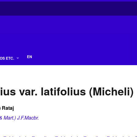
EN
OS ETC.
us var. latifolius (Micheli)
) Rataj
 Mart.) J.F.Macbr.