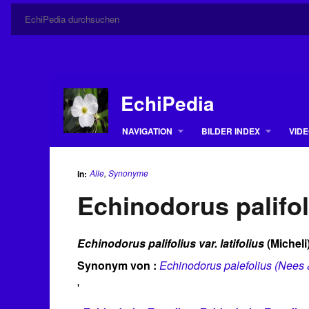
EchiPedia
NAVIGATION
BILDER INDEX
VIDE
Alle
,
Synonyme
in:
Echinodorus palifoli
Echinodorus palifolius var. latifolius
(Micheli
Synonym von :
Echinodorus palefolius (Nees &
'