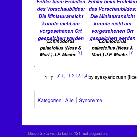
Fehler beim Erstellen
Fehler beim Erstellen
des Vorschaubildes:
des Vorschaubildes:
Die Miniaturansicht
Die Miniaturansicht
konnte nicht am
konnte nicht am
vorgesehenen Ort
vorgesehenen Ort
gespeichert werden
gespeichert werden
Echinodorus
Echinodorus
palaefolius (Ness &
palaefolius (Ness &
[1]
[1]
Mart.) J.F. Macbr.
Mart.) J.F. Macbr.
'
1,0
1,1
1,2
1,3
1,4
↑
by syasyaridzuan (lice
Kategorien
:
Alle
Synonyme
Diese Seite wurde bisher 121-mal abgerufen.