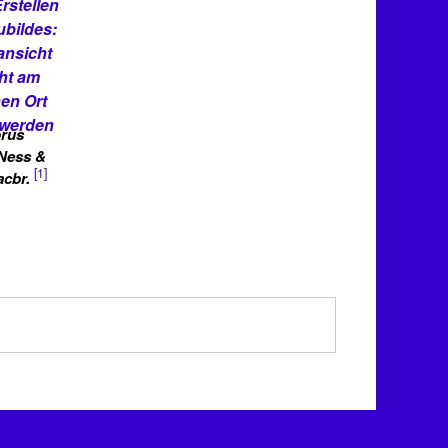
rstellen
bildes:
ansicht
ht am
en Ort
 werden
rus
(Ness &
[1]
acbr.