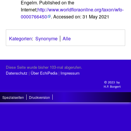
Engelm. Published on the
Internet;
http://www.worldfloraonline.org/taxon/wfo-
0000766450
. Accessed on: 31 May 2021
Kategorien
:
Synonyme
Alle
Diese Seite wurde bisher 103-mal abgerufen.
Datenschutz
Über EchiPedia
Impressum
Spezialseiten
Druckversion