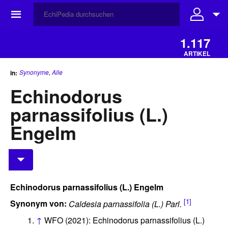
☰
1.117
ARTIKEL
Synonyme
,
Alle
in:
Echinodorus
parnassifolius (L.)
Engelm
Echinodorus parnassifolius (L.) Engelm
[1]
Synonym von:
Caldesia parnassifolia (L.) Parl.
↑
WFO (2021): Echinodorus parnassifolius (L.)