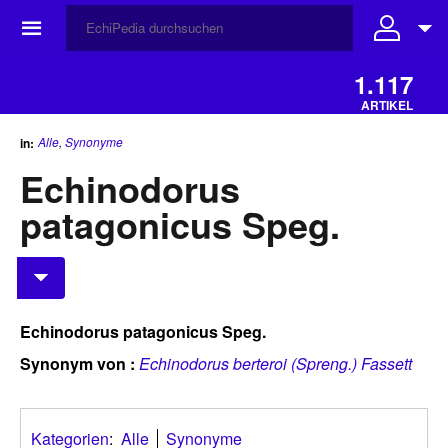
☰
1.117
ARTIKEL
Alle
,
Synonyme
in:
Echinodorus
patagonicus Speg.
Echinodorus patagonicus Speg.
Synonym von :
E
chinodorus berteroi (Spreng.) Fassett
Kategorien
:
Alle
Synonyme