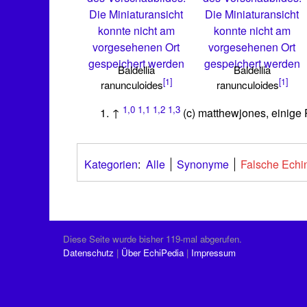
Die Miniaturansicht
Die Miniaturansicht
konnte nicht am
konnte nicht am
vorgesehenen Ort
vorgesehenen Ort
gespeichert werden
gespeichert werden
Baldellia
Baldellia
[1]
[1]
ranunculoides
ranunculoides
1,0
1,1
1,2
1,3
↑
(c) matthewjones, einig
Kategorien
:
Alle
Synonyme
Falsche Echi
Diese Seite wurde bisher 119-mal abgerufen.
Datenschutz
Über EchiPedia
Impressum