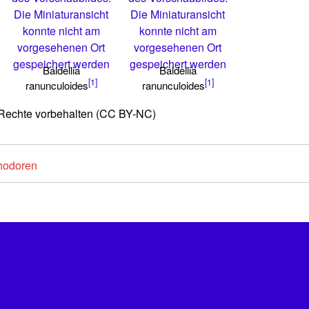
Die Miniaturansicht
Die Miniaturansicht
konnte nicht am
konnte nicht am
vorgesehenen Ort
vorgesehenen Ort
gespeichert werden
gespeichert werden
Baldellia
Baldellia
[1]
[1]
ranunculoides
ranunculoides
e Rechte vorbehalten (CC BY-NC)
nodoren