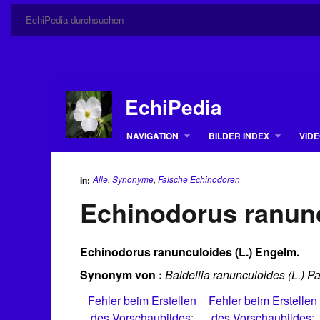
EchiPedia
NAVIGATION
BILDER INDEX
VIDE
Alle
,
Synonyme
,
Falsche Echinodoren
in:
Echinodorus ranunc
Echinodorus ranunculoides (L.) Engelm.
Synonym von :
Baldellia ranunculoides (L.) Pa
Fehler beim Erstellen
Fehler beim Erstellen
des Vorschaubildes:
des Vorschaubildes: