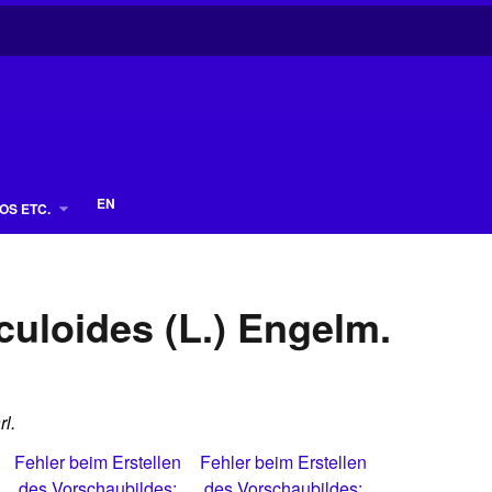
EN
OS ETC.
uloides (L.) Engelm.
rl.
Fehler beim Erstellen
Fehler beim Erstellen
des Vorschaubildes:
des Vorschaubildes: