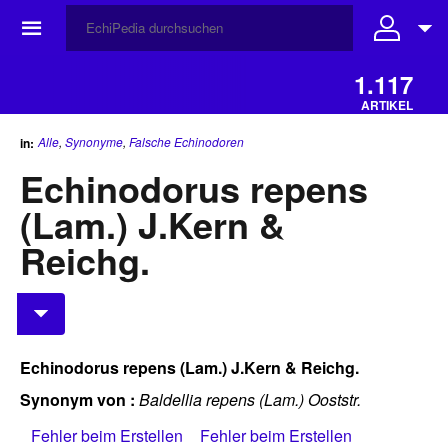
☰
1.117
ARTIKEL
Alle
,
Synonyme
,
Falsche Echinodoren
in:
Echinodorus repens
(Lam.) J.Kern &
Reichg.
Echinodorus repens (Lam.) J.Kern & Reichg.
Synonym von :
Baldellia repens (Lam.) Ooststr.
Fehler beim Erstellen
Fehler beim Erstellen