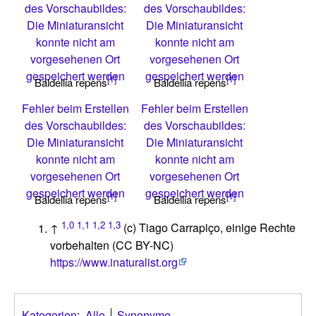
des Vorschaubildes:
des Vorschaubildes:
Die Miniaturansicht
Die Miniaturansicht
konnte nicht am
konnte nicht am
vorgesehenen Ort
vorgesehenen Ort
gespeichert werden
gespeichert werden
[1]
[1]
Baldellia repens
Baldellia repens
Fehler beim Erstellen
Fehler beim Erstellen
des Vorschaubildes:
des Vorschaubildes:
Die Miniaturansicht
Die Miniaturansicht
konnte nicht am
konnte nicht am
vorgesehenen Ort
vorgesehenen Ort
gespeichert werden
gespeichert werden
[1]
[1]
Baldellia repens
Baldellia repens
1,0
1,1
1,2
1,3
↑
(c) Tiago Carrapiço, einige Rechte
vorbehalten (CC BY-NC)
https://www.inaturalist.org
Kategorien
:
Alle
Synonyme