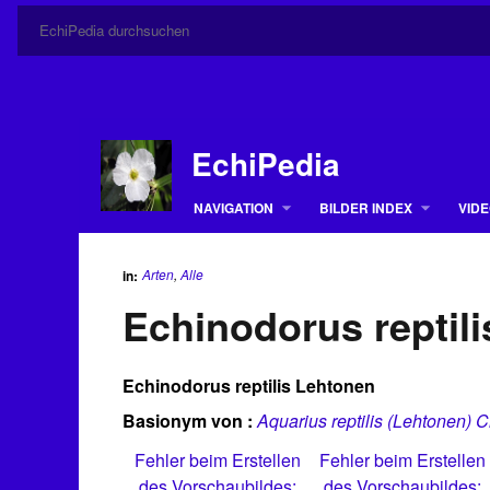
EchiPedia
NAVIGATION
BILDER INDEX
VIDE
Arten
,
Alle
in:
Echinodorus reptil
Echinodorus reptilis Lehtonen
Basionym von :
Aquarius reptilis (Lehtonen) 
Fehler beim Erstellen
Fehler beim Erstellen
des Vorschaubildes:
des Vorschaubildes: