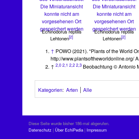
Die Miniaturansicht
Die Miniaturansicht
konnte nicht am
konnte nicht am
vorgesehenen Ort
vorgesehenen Ort
gespeichert werden
gespeichert werden
Echinodorus reptilis
Echinodorus reptilis
[2]
[2]
Lehtonen
Lehtonen
↑
POWO (2021). "Plants of the World Onli
http://www.plantsoftheworldonline.org/ 
2,0
2,1
2,2
2,3
↑
Beobachtung © Antonio Mo
Kategorien
:
Arten
Alle
Diese Seite wurde bisher 186-mal abgerufen.
Datenschutz
Über EchiPedia
Impressum