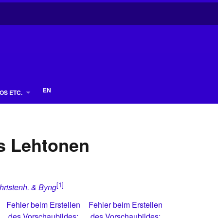
EN
OS ETC.
is Lehtonen
[1]
Christenh. & Byng
Fehler beim Erstellen
Fehler beim Erstellen
des Vorschaubildes:
des Vorschaubildes: