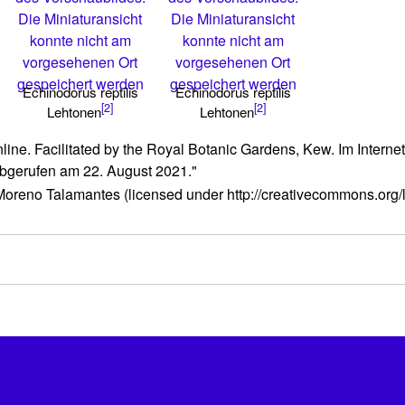
Die Miniaturansicht
Die Miniaturansicht
konnte nicht am
konnte nicht am
vorgesehenen Ort
vorgesehenen Ort
gespeichert werden
gespeichert werden
Echinodorus reptilis
Echinodorus reptilis
[2]
[2]
Lehtonen
Lehtonen
ne. Facilitated by the Royal Botanic Gardens, Kew. Im Internet 
Abgerufen am 22. August 2021."
reno Talamantes (licensed under http://creativecommons.org/l