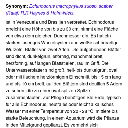
Synonym:
Echinodorus macrophyllus subsp. scaber
(Rataj) R.R.Haynes & Holm-Niels.
ist in Venezuela und Brasilien verbreitet. Echinodorus
erreicht eine Höhe von bis zu 30 cm, nimmt eine Fläche
von etwa dem gleichen Durchmesser ein. Es hat ein
starkes faseriges Wurzelsystem und weiße schnurartige
Wurzeln. Blätter von zwei Arten. Die aufgehenden Blätter
sind dicht, dunkelgrün, eiförmig, manchmal breit,
herzförmig, auf langen Blattstielen, rau im Griff. Die
Unterwasserblätter sind groß, hell- bis dunkelgrün, oval
oder mit flachem herzförmigem Einschnitt, bis 15 cm lang
und bis 10 cm breit, auf den Blättern sind deutlich 5 Adern
zu sehen, die zu einer oval-spitzen Spitze
zusammenlaufen. Zur Pflege benötigen Sie Erde, typisch
für alle Echinodorus, neutrales oder leicht alkalisches
Wasser mit einer Temperatur von 20 - 28 °C, mittlere bis
starke Beleuchtung. In einem Aquarium wird die Pflanze
in den Mittelgrund gepflanzt. Es vermehrt sich