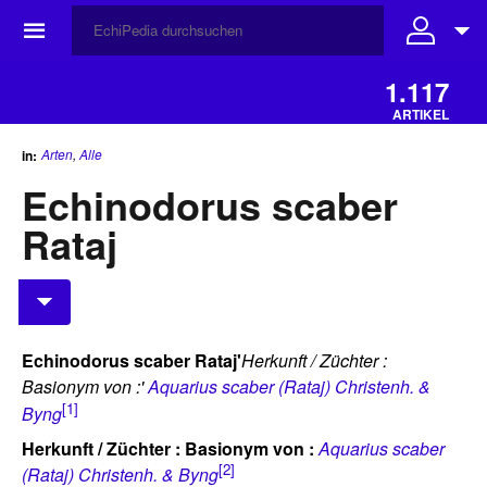
☰
1.117
ARTIKEL
Arten
,
Alle
in:
Echinodorus scaber
Rataj
Echinodorus scaber Rataj'
Herkunft / Züchter :
Basionym von :'
Aquarius scaber (Rataj) Christenh. &
[1]
Byng
Herkunft / Züchter : Basionym von :
Aquarius scaber
[2]
(Rataj) Christenh. & Byng