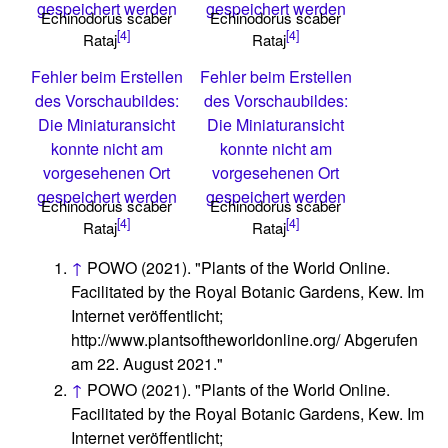
gespeichert werden
gespeichert werden
Echinodorus scaber
Echinodorus scaber
[4]
[4]
Rataj
Rataj
Fehler beim Erstellen
Fehler beim Erstellen
des Vorschaubildes:
des Vorschaubildes:
Die Miniaturansicht
Die Miniaturansicht
konnte nicht am
konnte nicht am
vorgesehenen Ort
vorgesehenen Ort
gespeichert werden
gespeichert werden
Echinodorus scaber
Echinodorus scaber
[4]
[4]
Rataj
Rataj
↑
POWO (2021). "Plants of the World Online.
Facilitated by the Royal Botanic Gardens, Kew. Im
Internet veröffentlicht;
http://www.plantsoftheworldonline.org/ Abgerufen
am 22. August 2021."
↑
POWO (2021). "Plants of the World Online.
Facilitated by the Royal Botanic Gardens, Kew. Im
Internet veröffentlicht;