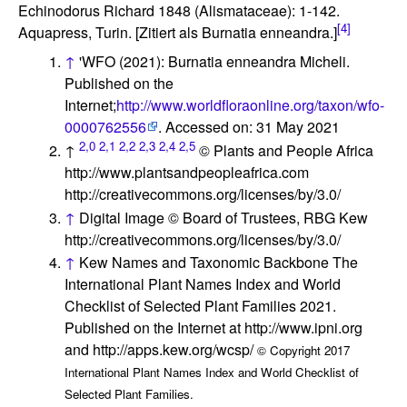
Echinodorus Richard 1848 (Alismataceae): 1-142.
[4]
Aquapress, Turin. [Zitiert als Burnatia enneandra.]
↑
'WFO (2021): Burnatia enneandra Micheli.
Published on the
Internet;
http://www.worldfloraonline.org/taxon/wfo-
0000762556
. Accessed on: 31 May 2021
2,0
2,1
2,2
2,3
2,4
2,5
↑
© Plants and People Africa
http://www.plantsandpeopleafrica.com
http://creativecommons.org/licenses/by/3.0/
↑
Digital Image © Board of Trustees, RBG Kew
http://creativecommons.org/licenses/by/3.0/
↑
Kew Names and Taxonomic Backbone The
International Plant Names Index and World
Checklist of Selected Plant Families 2021.
Published on the Internet at http://www.ipni.org
and http://apps.kew.org/wcsp/
© Copyright 2017
International Plant Names Index and World Checklist of
Selected Plant Families.