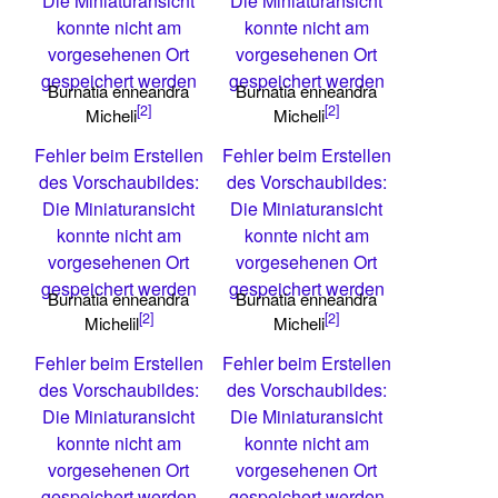
Die Miniaturansicht
Die Miniaturansicht
konnte nicht am
konnte nicht am
vorgesehenen Ort
vorgesehenen Ort
gespeichert werden
gespeichert werden
Burnatia enneandra
Burnatia enneandra
[2]
[2]
Micheli
Micheli
Fehler beim Erstellen
Fehler beim Erstellen
des Vorschaubildes:
des Vorschaubildes:
Die Miniaturansicht
Die Miniaturansicht
konnte nicht am
konnte nicht am
vorgesehenen Ort
vorgesehenen Ort
gespeichert werden
gespeichert werden
Burnatia enneandra
Burnatia enneandra
[2]
[2]
Michelil
Micheli
Fehler beim Erstellen
Fehler beim Erstellen
des Vorschaubildes:
des Vorschaubildes:
Die Miniaturansicht
Die Miniaturansicht
konnte nicht am
konnte nicht am
vorgesehenen Ort
vorgesehenen Ort
gespeichert werden
gespeichert werden