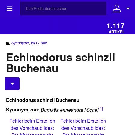
☰
1.117
ARTIKEL
Synonyme
,
WFO
,
Alle
in:
Echinodorus schinzii
Buchenau
Echinodorus schinzii Buchenau
[1]
Synonym von:
Burnatia enneandra Michel
Fehler beim Erstellen
Fehler beim Erstellen
des Vorschaubildes:
des Vorschaubildes: