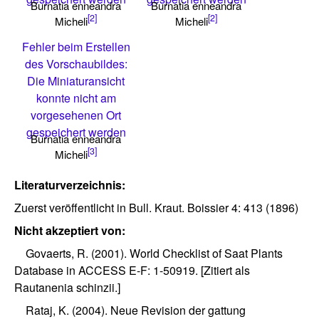
Burnatia enneandra
Burnatia enneandra
[2]
[2]
Micheli
Micheli
Fehler beim Erstellen
des Vorschaubildes:
Die Miniaturansicht
konnte nicht am
vorgesehenen Ort
gespeichert werden
Burnatia enneandra
[3]
Micheli
Literaturverzeichnis:
Zuerst veröffentlicht in Bull. Kraut. Boissier 4: 413 (1896)
Nicht akzeptiert von:
Govaerts, R. (2001). World Checklist of Saat Plants
Database in ACCESS E-F: 1-50919. [Zitiert als
Rautanenia schinzii.]
Rataj, K. (2004). Neue Revision der gattung