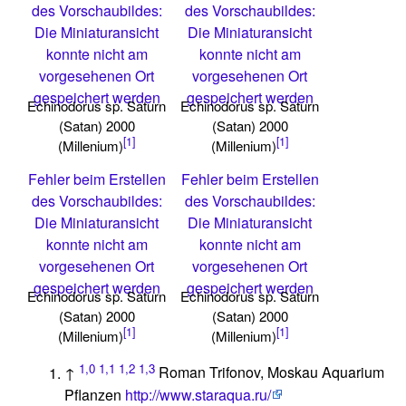
des Vorschaubildes:
des Vorschaubildes:
Die Miniaturansicht
Die Miniaturansicht
konnte nicht am
konnte nicht am
vorgesehenen Ort
vorgesehenen Ort
gespeichert werden
gespeichert werden
Echinodorus sp. Saturn
Echinodorus sp. Saturn
(Satan) 2000
(Satan) 2000
[1]
[1]
(Millenium)
(Millenium)
Fehler beim Erstellen
Fehler beim Erstellen
des Vorschaubildes:
des Vorschaubildes:
Die Miniaturansicht
Die Miniaturansicht
konnte nicht am
konnte nicht am
vorgesehenen Ort
vorgesehenen Ort
gespeichert werden
gespeichert werden
Echinodorus sp. Saturn
Echinodorus sp. Saturn
(Satan) 2000
(Satan) 2000
[1]
[1]
(Millenium)
(Millenium)
1,0
1,1
1,2
1,3
↑
Roman Trifonov, Moskau Aquarium
Pflanzen
http://www.staraqua.ru/