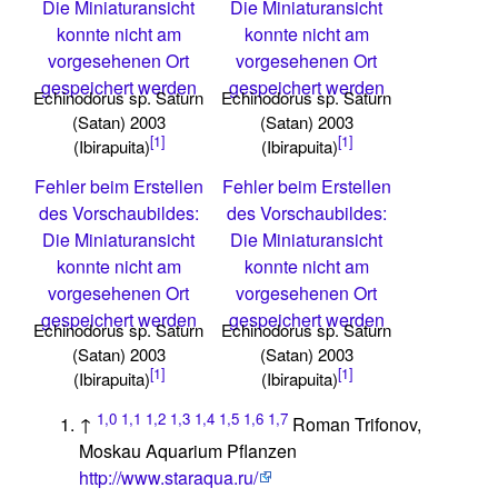
Die Miniaturansicht
Die Miniaturansicht
konnte nicht am
konnte nicht am
vorgesehenen Ort
vorgesehenen Ort
gespeichert werden
gespeichert werden
Echinodorus sp. Saturn
Echinodorus sp. Saturn
(Satan) 2003
(Satan) 2003
[1]
[1]
(Ibirapuita)
(Ibirapuita)
Fehler beim Erstellen
Fehler beim Erstellen
des Vorschaubildes:
des Vorschaubildes:
Die Miniaturansicht
Die Miniaturansicht
konnte nicht am
konnte nicht am
vorgesehenen Ort
vorgesehenen Ort
gespeichert werden
gespeichert werden
Echinodorus sp. Saturn
Echinodorus sp. Saturn
(Satan) 2003
(Satan) 2003
[1]
[1]
(Ibirapuita)
(Ibirapuita)
1,0
1,1
1,2
1,3
1,4
1,5
1,6
1,7
↑
Roman Trifonov,
Moskau Aquarium Pflanzen
http://www.staraqua.ru/