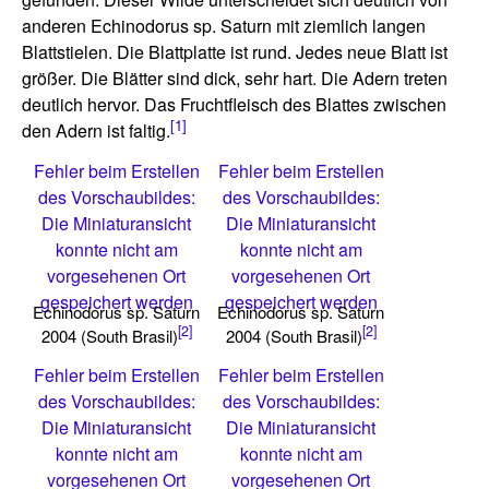
anderen Echinodorus sp. Saturn mit ziemlich langen
Blattstielen. Die Blattplatte ist rund. Jedes neue Blatt ist
größer. Die Blätter sind dick, sehr hart. Die Adern treten
deutlich hervor. Das Fruchtfleisch des Blattes zwischen
[1]
den Adern ist faltig.
Fehler beim Erstellen
Fehler beim Erstellen
des Vorschaubildes:
des Vorschaubildes:
Die Miniaturansicht
Die Miniaturansicht
konnte nicht am
konnte nicht am
vorgesehenen Ort
vorgesehenen Ort
gespeichert werden
gespeichert werden
Echinodorus sp. Saturn
Echinodorus sp. Saturn
[2]
[2]
2004 (South Brasil)
2004 (South Brasil)
Fehler beim Erstellen
Fehler beim Erstellen
des Vorschaubildes:
des Vorschaubildes:
Die Miniaturansicht
Die Miniaturansicht
konnte nicht am
konnte nicht am
vorgesehenen Ort
vorgesehenen Ort