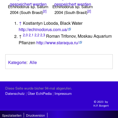
gespeichert werden
gespeichert werden
Echinodorus sp. Saturn
Echinodorus sp. Saturn
[2]
[2]
2004 (South Brasil)
2004 (South Brasil)
↑
Kostiantyn Loboda, Black Water
http://echinodorus.com.ua/
2,0
2,1
2,2
2,3
↑
Roman Trifonov, Moskau Aquarium
Pflanzen
http://www.staraqua.ru/
Kategorie
:
Alle
Diese Seite wurde bisher 94-mal abgerufen.
Datenschutz
Über EchiPedia
Impressum
Spezialseiten
Druckversion