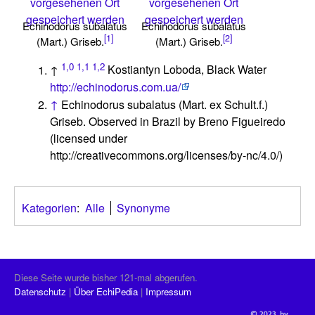
vorgesehenen Ort
vorgesehenen Ort
gespeichert werden
gespeichert werden
Echinodorus subalatus
Echinodorus subalatus
[1]
[2]
(Mart.) Griseb.
(Mart.) Griseb.
1,0
1,1
1,2
↑
Kostiantyn Loboda, Black Water
http://echinodorus.com.ua/
↑
Echinodorus subalatus (Mart. ex Schult.f.)
Griseb. Observed in Brazil by Breno Figueiredo
(licensed under
http://creativecommons.org/licenses/by-nc/4.0/)
Kategorien
:
Alle
Synonyme
Diese Seite wurde bisher 121-mal abgerufen.
Datenschutz
Über EchiPedia
Impressum