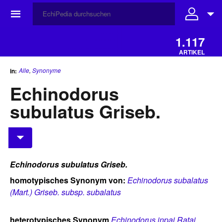
☰
1.117
ARTIKEL
Alle
,
Synonyme
in:
Echinodorus
subulatus Griseb.
Echinodorus subulatus Griseb.
homotypisches Synonym von:
Echinodorus subalatus
(Mart.) Griseb. subsp. subalatus
heterotypisches Synonym
Echinodorus inpai Rataj