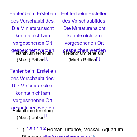
Fehler beim Erstellen
Fehler beim Erstellen
des Vorschaubildes:
des Vorschaubildes:
Die Miniaturansicht
Die Miniaturansicht
konnte nicht am
konnte nicht am
vorgesehenen Ort
vorgesehenen Ort
gespeichert werden
gespeichert werden
Helanthium tenellum
Helanthium tenellum
[1]
[1]
(Mart.) Britton
(Mart.) Britton
Fehler beim Erstellen
des Vorschaubildes:
Die Miniaturansicht
konnte nicht am
vorgesehenen Ort
gespeichert werden
Helanthium tenellum
[1]
(Mart.) Britton
1,0
1,1
1,2
↑
Roman Trifonov, Moskau Aquarium
Pflanzen
http://www.staraqua.ru/