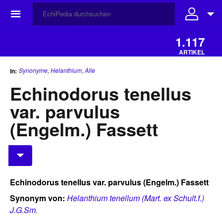
☰
1.117
ARTIKEL
Synonyme
,
Helanthium
,
Alle
in:
Echinodorus tenellus
var. parvulus
(Engelm.) Fassett
Echinodorus tenellus var. parvulus (Engelm.) Fassett
Synonym von:
Helanthium tenellum (Mart. ex Schult.f.)
J.G.Sm.