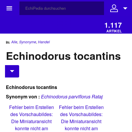
☰
1.117
ARTIKEL
Alle
,
Synonyme
,
Handel
in:
Echinodorus tocantins
Echinodorus tocantins
Synonym von :
Echinodorus parviflorus Rataj
Fehler beim Erstellen
Fehler beim Erstellen
des Vorschaubildes:
des Vorschaubildes:
Die Miniaturansicht
Die Miniaturansicht
konnte nicht am
konnte nicht am