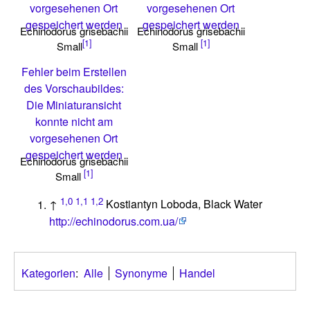
vorgesehenen Ort
vorgesehenen Ort
gespeichert werden
gespeichert werden
Echinodorus grisebachii
Echinodorus grisebachii
[1]
[1]
Small
Small
Fehler beim Erstellen
des Vorschaubildes:
Die Miniaturansicht
konnte nicht am
vorgesehenen Ort
gespeichert werden
Echinodorus grisebachii
[1]
Small
1,0
1,1
1,2
↑
Kostiantyn Loboda, Black Water
http://echinodorus.com.ua/
Kategorien
:
Alle
Synonyme
Handel