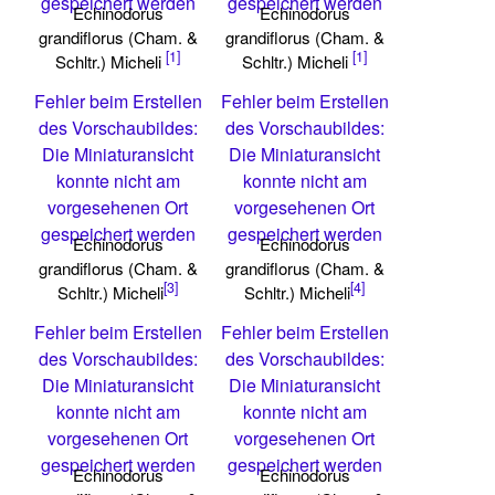
gespeichert werden
gespeichert werden
Echinodorus
Echinodorus
grandiflorus (Cham. &
grandiflorus (Cham. &
[1]
[1]
Schltr.) Micheli
Schltr.) Micheli
Fehler beim Erstellen
Fehler beim Erstellen
des Vorschaubildes:
des Vorschaubildes:
Die Miniaturansicht
Die Miniaturansicht
konnte nicht am
konnte nicht am
vorgesehenen Ort
vorgesehenen Ort
gespeichert werden
gespeichert werden
Echinodorus
Echinodorus
grandiflorus (Cham. &
grandiflorus (Cham. &
[3]
[4]
Schltr.) Micheli
Schltr.) Micheli
Fehler beim Erstellen
Fehler beim Erstellen
des Vorschaubildes:
des Vorschaubildes:
Die Miniaturansicht
Die Miniaturansicht
konnte nicht am
konnte nicht am
vorgesehenen Ort
vorgesehenen Ort
gespeichert werden
gespeichert werden
Echinodorus
Echinodorus