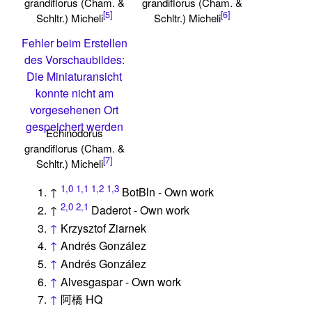
grandiflorus (Cham. &
grandiflorus (Cham. &
[5]
[6]
Schltr.) Micheli
Schltr.) Micheli
Fehler beim Erstellen
des Vorschaubildes:
Die Miniaturansicht
konnte nicht am
vorgesehenen Ort
gespeichert werden
Echinodorus
grandiflorus (Cham. &
[7]
Schltr.) Micheli
1,0
1,1
1,2
1,3
↑
BotBln - Own work
2,0
2,1
↑
Daderot - Own work
↑
Krzysztof Ziarnek
↑
Andrés González
↑
Andrés González
↑
Alvesgaspar - Own work
↑
阿橋 HQ