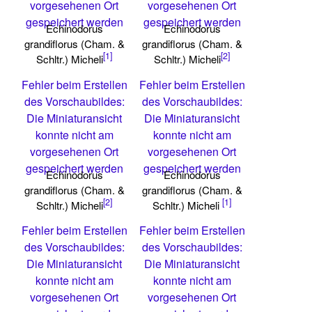
vorgesehenen Ort
vorgesehenen Ort
gespeichert werden
gespeichert werden
Echinodorus
Echinodorus
grandiflorus (Cham. &
grandiflorus (Cham. &
[1]
[2]
Schltr.) Micheli
Schltr.) Micheli
Fehler beim Erstellen
Fehler beim Erstellen
des Vorschaubildes:
des Vorschaubildes:
Die Miniaturansicht
Die Miniaturansicht
konnte nicht am
konnte nicht am
vorgesehenen Ort
vorgesehenen Ort
gespeichert werden
gespeichert werden
Echinodorus
Echinodorus
grandiflorus (Cham. &
grandiflorus (Cham. &
[2]
[1]
Schltr.) Micheli
Schltr.) Micheli
Fehler beim Erstellen
Fehler beim Erstellen
des Vorschaubildes:
des Vorschaubildes:
Die Miniaturansicht
Die Miniaturansicht
konnte nicht am
konnte nicht am
vorgesehenen Ort
vorgesehenen Ort