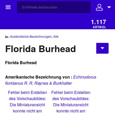
☰
1.117
ARTIKEL
Ausländische Bezeichnungen
,
Alle
in:
Florida Burhead
Florida Burhead
Amerikanische Bezeichnung von :
Echinodorus
floridanus R. R. Raynes & Burkhalter
Fehler beim Erstellen
Fehler beim Erstellen
des Vorschaubildes:
des Vorschaubildes:
Die Miniaturansicht
Die Miniaturansicht
konnte nicht am
konnte nicht am