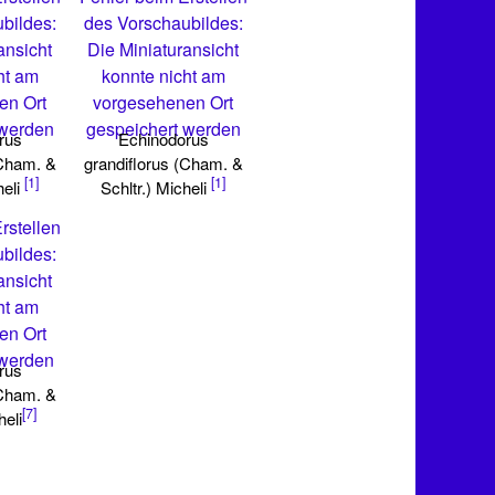
bildes:
des Vorschaubildes:
ansicht
Die Miniaturansicht
ht am
konnte nicht am
en Ort
vorgesehenen Ort
 werden
gespeichert werden
rus
Echinodorus
(Cham. &
grandiflorus (Cham. &
[1]
[1]
heli
Schltr.) Micheli
rstellen
bildes:
ansicht
ht am
en Ort
 werden
rus
(Cham. &
[7]
heli