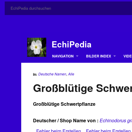
EchiPedia
NAVIGATION
BILDER INDEX
VIDE
Deutsche Namen
,
Alle
in:
Großblütige Schwer
Großblütige Schwertpflanze
Deutscher / Shop Name von :
Echinodorus gra
Fehler beim Erstellen
Fehler beim Erstellen