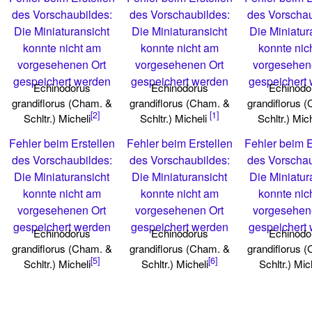
des Vorschaubildes:
des Vorschaubildes:
des Vorschau
Die Miniaturansicht
Die Miniaturansicht
Die Miniatur
konnte nicht am
konnte nicht am
konnte nic
vorgesehenen Ort
vorgesehenen Ort
vorgesehen
gespeichert werden
gespeichert werden
gespeichert
Echinodorus
Echinodorus
Echinodo
grandiflorus (Cham. &
grandiflorus (Cham. &
grandiflorus 
[2]
[1]
Schltr.) Micheli
Schltr.) Micheli
Schltr.) Mic
Fehler beim Erstellen
Fehler beim Erstellen
Fehler beim E
des Vorschaubildes:
des Vorschaubildes:
des Vorschau
Die Miniaturansicht
Die Miniaturansicht
Die Miniatur
konnte nicht am
konnte nicht am
konnte nic
vorgesehenen Ort
vorgesehenen Ort
vorgesehen
gespeichert werden
gespeichert werden
gespeichert
Echinodorus
Echinodorus
Echinodo
grandiflorus (Cham. &
grandiflorus (Cham. &
grandiflorus 
[5]
[6]
Schltr.) Micheli
Schltr.) Micheli
Schltr.) Mic