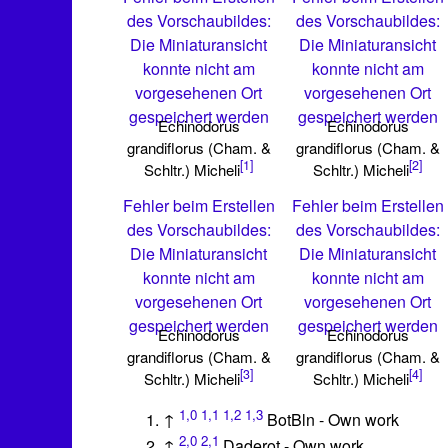
des Vorschaubildes:
des Vorschaubildes:
Die Miniaturansicht
Die Miniaturansicht
konnte nicht am
konnte nicht am
vorgesehenen Ort
vorgesehenen Ort
gespeichert werden
gespeichert werden
Echinodorus
Echinodorus
grandiflorus (Cham. &
grandiflorus (Cham. &
[1]
[2]
Schltr.) Micheli
Schltr.) Micheli
Fehler beim Erstellen
Fehler beim Erstellen
des Vorschaubildes:
des Vorschaubildes:
Die Miniaturansicht
Die Miniaturansicht
konnte nicht am
konnte nicht am
vorgesehenen Ort
vorgesehenen Ort
gespeichert werden
gespeichert werden
Echinodorus
Echinodorus
grandiflorus (Cham. &
grandiflorus (Cham. &
[3]
[4]
Schltr.) Micheli
Schltr.) Micheli
1,0
1,1
1,2
1,3
↑
BotBln - Own work
2,0
2,1
↑
Daderot - Own work