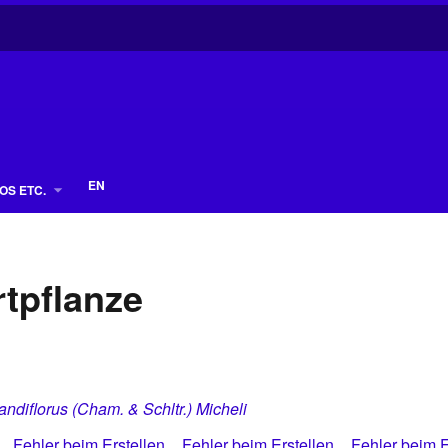
EN
OS ETC.
tpflanze
ndiflorus (Cham. & Schltr.) Micheli
Fehler beim Erstellen
Fehler beim Erstellen
Fehler beim E