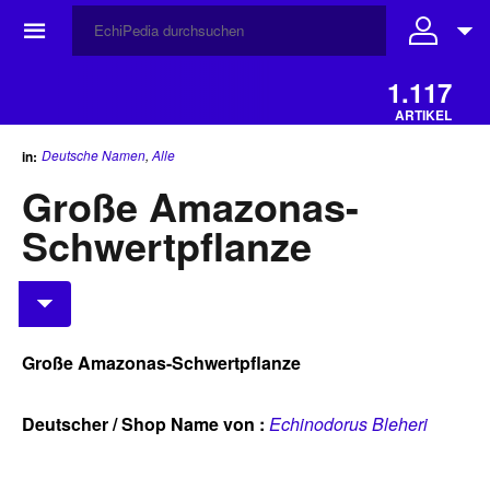
☰
1.117
ARTIKEL
Deutsche Namen
,
Alle
in:
Große Amazonas-
Schwertpflanze
Große Amazonas-Schwertpflanze
Deutscher / Shop Name von :
Echinodorus Bleheri