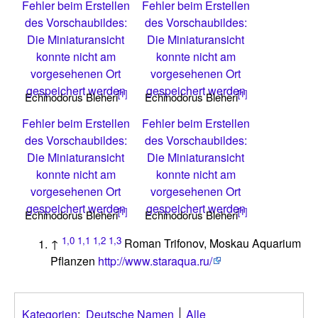
Fehler beim Erstellen
Fehler beim Erstellen
des Vorschaubildes:
des Vorschaubildes:
Die Miniaturansicht
Die Miniaturansicht
konnte nicht am
konnte nicht am
vorgesehenen Ort
vorgesehenen Ort
gespeichert werden
gespeichert werden
[1]
[1]
Echinodorus Bleheri
Echinodorus Bleheri
Fehler beim Erstellen
Fehler beim Erstellen
des Vorschaubildes:
des Vorschaubildes:
Die Miniaturansicht
Die Miniaturansicht
konnte nicht am
konnte nicht am
vorgesehenen Ort
vorgesehenen Ort
gespeichert werden
gespeichert werden
[1]
[1]
Echinodorus Bleheri
Echinodorus Bleheri
1,0
1,1
1,2
1,3
↑
Roman Trifonov, Moskau Aquarium
Pflanzen
http://www.staraqua.ru/
Kategorien
:
Deutsche Namen
Alle