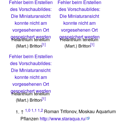
Fehler beim Erstellen
Fehler beim Erstellen
des Vorschaubildes:
des Vorschaubildes:
Die Miniaturansicht
Die Miniaturansicht
konnte nicht am
konnte nicht am
vorgesehenen Ort
vorgesehenen Ort
gespeichert werden
gespeichert werden
Helanthium tenellum
Helanthium tenellum
[1]
[1]
(Mart.) Britton
(Mart.) Britton
Fehler beim Erstellen
des Vorschaubildes:
Die Miniaturansicht
konnte nicht am
vorgesehenen Ort
gespeichert werden
Helanthium tenellum
[1]
(Mart.) Britton
1,0
1,1
1,2
↑
Roman Trifonov, Moskau Aquarium
Pflanzen
http://www.staraqua.ru/