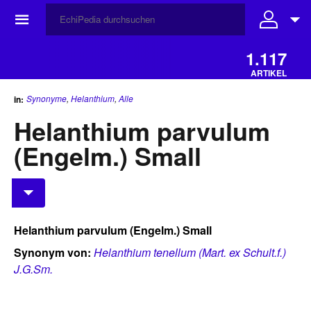
☰
1.117
ARTIKEL
Synonyme
,
Helanthium
,
Alle
in:
Helanthium parvulum
(Engelm.) Small
Helanthium parvulum (Engelm.) Small
Synonym von:
Helanthium tenellum (Mart. ex Schult.f.)
J.G.Sm.