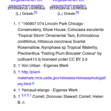
gespeichert werden
gespeichert werden
Echinodorus cordifolius
Echinodorus cordifolius
[5]
[5]
(L.) Griseb.
(L.) Griseb.
↑
"190907 074 Lincoln Park Chicago -
Conservatory, Show House, Colocasia esculenta
'Tropical Storm' Ornamental Taro, Echinodorus
cordifolius, Hibiscus coccineus Scarlet
Rosemallow, Nymphaea sp Tropical Waterlily,
Plectranthus 'Trailing Plum Brocade' Coleus" by
cultivar413 is licensed under CC BY 2.0
↑
Von Urban - Eigenes Werk
↑
http://plant-
materials.nrcs.usda.gov/releases/releasephotogall
ery.html
↑
Yercaud-elango - Eigenes Werk
5,0
5,1
↑
Correll, Donovan Stewart; Correll, Helen
B. n