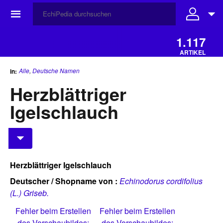
☰
1.117
ARTIKEL
Alle
,
Deutsche Namen
in:
Herzblättriger
Igelschlauch
Herzblättriger Igelschlauch
Deutscher / Shopname von :
Echinodorus cordifolius
(L.) Griseb.
Fehler beim Erstellen
Fehler beim Erstellen
des Vorschaubildes:
des Vorschaubildes: