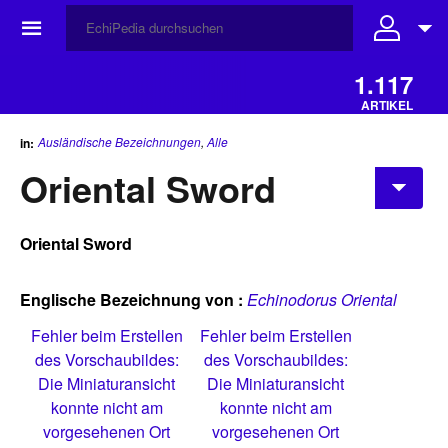
☰
1.117
ARTIKEL
Ausländische Bezeichnungen
,
Alle
in:
Oriental Sword
Oriental Sword
Englische Bezeichnung von :
Echinodorus Oriental
Fehler beim Erstellen
Fehler beim Erstellen
des Vorschaubildes:
des Vorschaubildes:
Die Miniaturansicht
Die Miniaturansicht
konnte nicht am
konnte nicht am
vorgesehenen Ort
vorgesehenen Ort