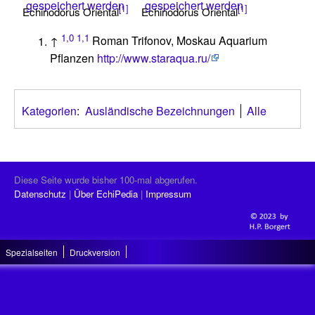
gespeichert werden
gespeichert werden
[1]
[1]
Echinodorus Oriental
Echinodorus Oriental
1,0
1,1
↑
Roman Trifonov, Moskau Aquarium
Pflanzen
http://www.staraqua.ru/
Kategorien
:
Ausländische Bezeichnungen
Alle
Diese Seite wurde bisher 100-mal abgerufen.
Datenschutz
Über EchiPedia
Impressum
Spezialseiten
Druckversion