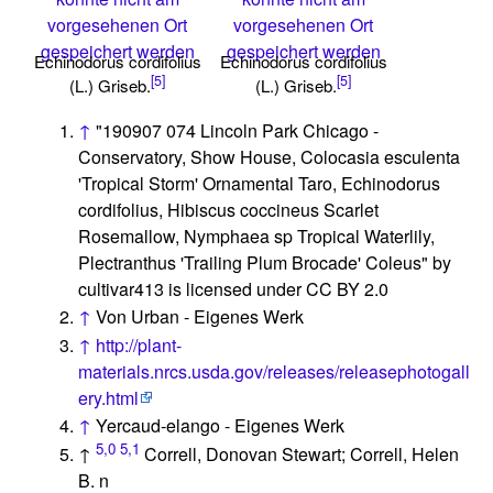
vorgesehenen Ort
vorgesehenen Ort
gespeichert werden
gespeichert werden
Echinodorus cordifolius
Echinodorus cordifolius
[5]
[5]
(L.) Griseb.
(L.) Griseb.
↑
"190907 074 Lincoln Park Chicago -
Conservatory, Show House, Colocasia esculenta
'Tropical Storm' Ornamental Taro, Echinodorus
cordifolius, Hibiscus coccineus Scarlet
Rosemallow, Nymphaea sp Tropical Waterlily,
Plectranthus 'Trailing Plum Brocade' Coleus" by
cultivar413 is licensed under CC BY 2.0
↑
Von Urban - Eigenes Werk
↑
http://plant-
materials.nrcs.usda.gov/releases/releasephotogall
ery.html
↑
Yercaud-elango - Eigenes Werk
5,0
5,1
↑
Correll, Donovan Stewart; Correll, Helen
B. n