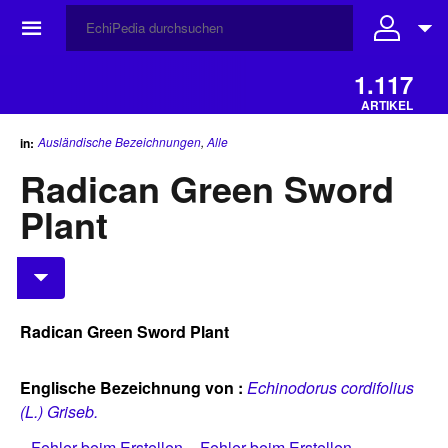
☰
1.117
ARTIKEL
Ausländische Bezeichnungen
,
Alle
in:
Radican Green Sword
Plant
Radican Green Sword Plant
Englische Bezeichnung von :
Echinodorus cordifolius
(L.) Griseb.
Fehler beim Erstellen
Fehler beim Erstellen