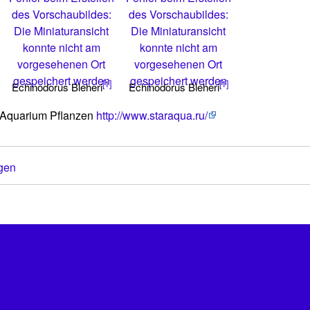
des Vorschaubildes:
des Vorschaubildes:
Die Miniaturansicht
Die Miniaturansicht
konnte nicht am
konnte nicht am
vorgesehenen Ort
vorgesehenen Ort
gespeichert werden
gespeichert werden
[1]
[1]
Echinodorus Bleheri
Echinodorus Bleheri
 Aquarium Pflanzen
http://www.staraqua.ru/
gen