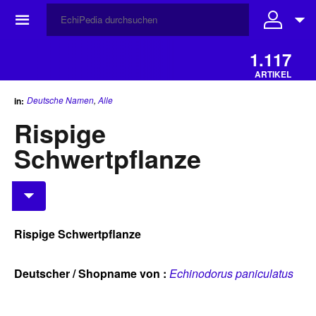
☰
1.117
ARTIKEL
Deutsche Namen
,
Alle
in:
Rispige
Schwertpflanze
Rispige Schwertpflanze
Deutscher / Shopname von :
Echinodorus paniculatus