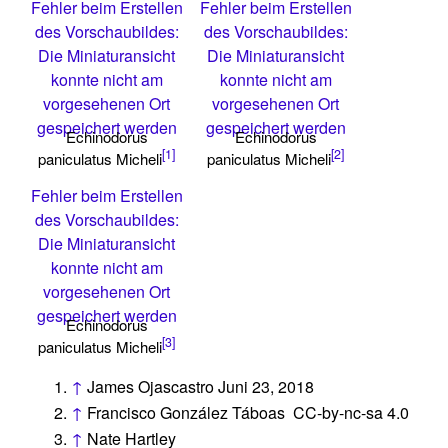
Fehler beim Erstellen
Fehler beim Erstellen
des Vorschaubildes:
des Vorschaubildes:
Die Miniaturansicht
Die Miniaturansicht
konnte nicht am
konnte nicht am
vorgesehenen Ort
vorgesehenen Ort
gespeichert werden
gespeichert werden
Echinodorus
Echinodorus
[1]
[2]
paniculatus Micheli
paniculatus Micheli
Fehler beim Erstellen
des Vorschaubildes:
Die Miniaturansicht
konnte nicht am
vorgesehenen Ort
gespeichert werden
Echinodorus
[3]
paniculatus Micheli
↑
James Ojascastro Juni 23, 2018
↑
Francisco González Táboas CC-by-nc-sa 4.0
↑
Nate Hartley