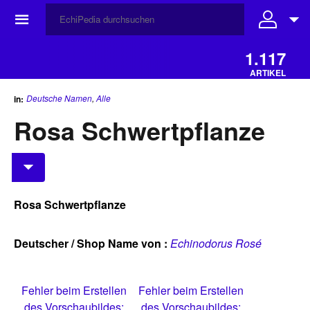
☰
1.117
ARTIKEL
Deutsche Namen
,
Alle
in:
Rosa Schwertpflanze
Rosa Schwertpflanze
Deutscher / Shop Name von :
Echinodorus Rosé
Fehler beim Erstellen
Fehler beim Erstellen
des Vorschaubildes:
des Vorschaubildes: