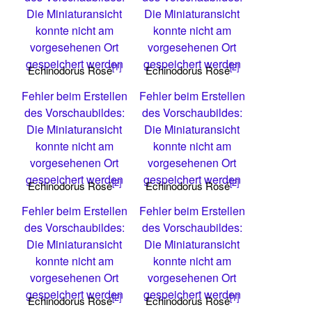
Die Miniaturansicht
Die Miniaturansicht
konnte nicht am
konnte nicht am
vorgesehenen Ort
vorgesehenen Ort
gespeichert werden
gespeichert werden
[1]
[2]
Echinodorus Rosé
Echinodorus Rosé
Fehler beim Erstellen
Fehler beim Erstellen
des Vorschaubildes:
des Vorschaubildes:
Die Miniaturansicht
Die Miniaturansicht
konnte nicht am
konnte nicht am
vorgesehenen Ort
vorgesehenen Ort
gespeichert werden
gespeichert werden
[2]
[2]
Echinodorus Rosé
Echinodorus Rosé
Fehler beim Erstellen
Fehler beim Erstellen
des Vorschaubildes:
des Vorschaubildes:
Die Miniaturansicht
Die Miniaturansicht
konnte nicht am
konnte nicht am
vorgesehenen Ort
vorgesehenen Ort
gespeichert werden
gespeichert werden
[2]
[1]
Echinodorus Rosé
Echinodorus Rosé