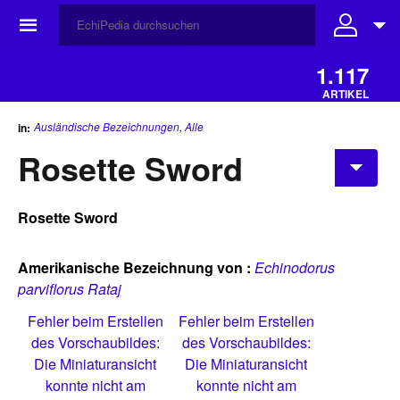
☰
1.117
ARTIKEL
Ausländische Bezeichnungen
,
Alle
in:
Rosette Sword
Rosette Sword
Amerikanische Bezeichnung von :
Echinodorus
parviflorus Rataj
Fehler beim Erstellen
Fehler beim Erstellen
des Vorschaubildes:
des Vorschaubildes:
Die Miniaturansicht
Die Miniaturansicht
konnte nicht am
konnte nicht am