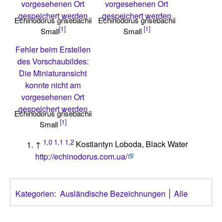
vorgesehenen Ort
vorgesehenen Ort
gespeichert werden
gespeichert werden
Echinodorus grisebachii
Echinodorus grisebachii
[1]
[1]
Small
Small
Fehler beim Erstellen
des Vorschaubildes:
Die Miniaturansicht
konnte nicht am
vorgesehenen Ort
gespeichert werden
Echinodorus grisebachii
[1]
Small
1,0
1,1
1,2
↑
Kostiantyn Loboda, Black Water
http://echinodorus.com.ua/
Kategorien
:
Ausländische Bezeichnungen
Alle